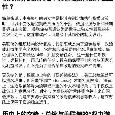
性？
简单来说，中央银行的独立性是指其在制定和执行货币政策
时，可以不受政府短期政治压力的干扰，依据经济数据和长期
目标自主决策。 美联储被普遍认为是世界上独立性最强的中
央银行之一，这并非偶然，而是源于其精心的制度设计。
美联储的组织结构设计复杂，其初衷就是为了避免被单一政治
或利益集团完全控制。 它的核心决策层由七名理事组成，每
位理事的任期长达14年，并且交错任命。 这一超长任期设
计，远超任何一届总统的任期，旨在确保理事们能够从国家长
远利益出发，而不是为了迎合某届政府的短期政治需求。
更关键的是，根据1913年的《联邦储备法》，美国总统虽然可
以提名理事，但只能“因故”（for cause）才能将其解雇。 法律
上，这通常被解释为渎职或严重的个人不端行为，而不仅仅是
政策上的意见分歧。 此外，美联储的运营经费也并非来自国
会拨款，而是主要源于其持有的政府债券利息等收入，这在财
政上保障了它的独立运作。
历史上的交锋：总统与美联储的“权力游