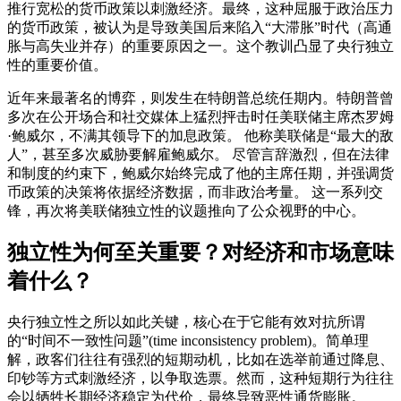
推行宽松的货币政策以刺激经济。最终，这种屈服于政治压力
的货币政策，被认为是导致美国后来陷入“大滞胀”时代（高通
胀与高失业并存）的重要原因之一。这个教训凸显了央行独立
性的重要价值。
近年来最著名的博弈，则发生在特朗普总统任期内。特朗普曾
多次在公开场合和社交媒体上猛烈抨击时任美联储主席杰罗姆
·鲍威尔，不满其领导下的加息政策。 他称美联储是“最大的敌
人”，甚至多次威胁要解雇鲍威尔。 尽管言辞激烈，但在法律
和制度的约束下，鲍威尔始终完成了他的主席任期，并强调货
币政策的决策将依据经济数据，而非政治考量。 这一系列交
锋，再次将美联储独立性的议题推向了公众视野的中心。
独立性为何至关重要？对经济和市场意味
着什么？
央行独立性之所以如此关键，核心在于它能有效对抗所谓
的“时间不一致性问题”(time inconsistency problem)。简单理
解，政客们往往有强烈的短期动机，比如在选举前通过降息、
印钞等方式刺激经济，以争取选票。然而，这种短期行为往往
会以牺牲长期经济稳定为代价，最终导致恶性通货膨胀。