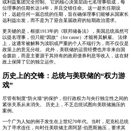
或利益集团完全控制。 它的核心决策层由七名理事组成，每
位理事的任期长达14年，并且交错任命。 这一超长任期设
计，远超任何一届总统的任期，旨在确保理事们能够从国家长
远利益出发，而不是为了迎合某届政府的短期政治需求。
更关键的是，根据1913年的《联邦储备法》，美国总统虽然可
以提名理事，但只能“因故”（for cause）才能将其解雇。 法律
上，这通常被解释为渎职或严重的个人不端行为，而不仅仅是
政策上的意见分歧。 此外，美联储的运营经费也并非来自国
会拨款，而是主要源于其持有的政府债券利息等收入，这在财
政上保障了它的独立运作。
历史上的交锋：总统与美联储的“权力游
戏”
尽管有制度“防火墙”的保护，但行政权力与央行独立性之间的
紧张关系从未消失。 历史上，不乏总统试图向美联储施压的
案例。
一个广为人知的例子发生在上世纪70年代。当时，尼克松总统
为了寻求连任，向时任美联储主席阿瑟·伯恩斯施压，要求其