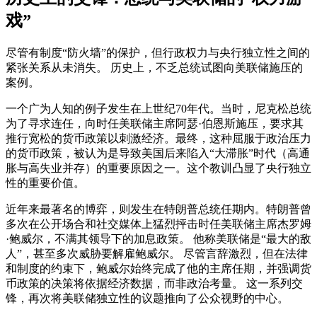
戏”
尽管有制度“防火墙”的保护，但行政权力与央行独立性之间的
紧张关系从未消失。 历史上，不乏总统试图向美联储施压的
案例。
一个广为人知的例子发生在上世纪70年代。当时，尼克松总统
为了寻求连任，向时任美联储主席阿瑟·伯恩斯施压，要求其
推行宽松的货币政策以刺激经济。最终，这种屈服于政治压力
的货币政策，被认为是导致美国后来陷入“大滞胀”时代（高通
胀与高失业并存）的重要原因之一。这个教训凸显了央行独立
性的重要价值。
近年来最著名的博弈，则发生在特朗普总统任期内。特朗普曾
多次在公开场合和社交媒体上猛烈抨击时任美联储主席杰罗姆
·鲍威尔，不满其领导下的加息政策。 他称美联储是“最大的敌
人”，甚至多次威胁要解雇鲍威尔。 尽管言辞激烈，但在法律
和制度的约束下，鲍威尔始终完成了他的主席任期，并强调货
币政策的决策将依据经济数据，而非政治考量。 这一系列交
锋，再次将美联储独立性的议题推向了公众视野的中心。