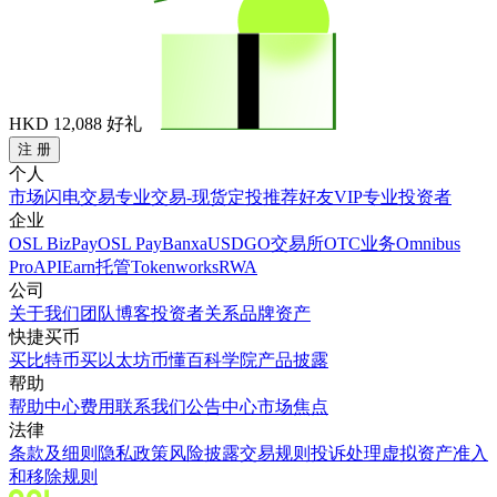
HKD 12,088
好礼
注 册
个人
市场
闪电交易
专业交易-现货
定投
推荐好友
VIP
专业投资者
企业
OSL BizPay
OSL Pay
Banxa
USDGO
交易所
OTC业务
Omnibus
Pro
API
Earn
托管
Tokenworks
RWA
公司
关于我们
团队
博客
投资者关系
品牌资产
快捷买币
买比特币
买以太坊
币懂百科
学院
产品披露
帮助
帮助中心
费用
联系我们
公告中心
市场焦点
法律
条款及细则
隐私政策
风险披露
交易规则
投诉处理
虚拟资产准入
和移除规则