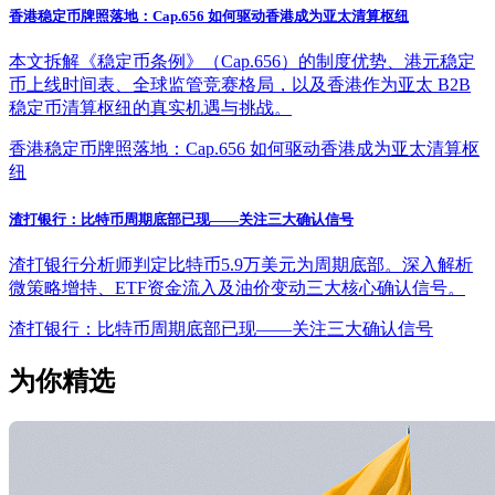
香港稳定币牌照落地：Cap.656 如何驱动香港成为亚太清算枢纽
本文拆解《稳定币条例》（Cap.656）的制度优势、港元稳定
币上线时间表、全球监管竞赛格局，以及香港作为亚太 B2B
稳定币清算枢纽的真实机遇与挑战。
香港稳定币牌照落地：Cap.656 如何驱动香港成为亚太清算枢
纽
渣打银行：比特币周期底部已现——关注三大确认信号
渣打银行分析师判定比特币5.9万美元为周期底部。深入解析
微策略增持、ETF资金流入及油价变动三大核心确认信号。
渣打银行：比特币周期底部已现——关注三大确认信号
为你精选