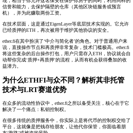
现，相当于你允许这名保安在保护你房子的同时，利用同样的
信誉和能力，去保护隔壁的仓库（其他区块链服务或预言
机），并为此赚取两份工资。
在技术层面，这是通过EigenLayer等底层技术实现的。它允许
已经质押的ETH，再次被用于维护其他协议的安全。
ether.fi在其中扮演了‘中介与简化者’的角色。对于普通用户来
说，直接操作节点和再质押非常复杂，技术门槛极高。ether.fi
将这些复杂的后台操作打包，用户只需存入ETH，协议就会自
动帮你完成‘质押+再质押’的流程，从而有机会获得叠加的收
益潜力。
为什么ETHFI与众不同？解析其非托管
技术与LRT赛道优势
在众多的流动性协议中，ether.fi之所以备受关注，核心在于它
解决了一个痛点：
私钥控制权
。
在很多传统的质押服务中，你实际上是将代币的控制权交给了
平台，这就像是把钱存给朋友，让他代你保管，你面临着朋
友‘跑路’或被盗的风险。