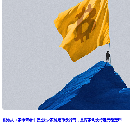
香港从36家申请者中仅选出2家稳定币发行商，且两家均发行港元稳定币