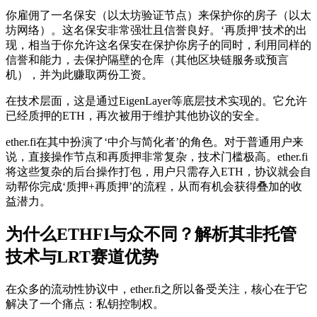
你雇佣了一名保安（以太坊验证节点）来保护你的房子（以太
坊网络）。这名保安非常强壮且信誉良好。‘再质押’技术的出
现，相当于你允许这名保安在保护你房子的同时，利用同样的
信誉和能力，去保护隔壁的仓库（其他区块链服务或预言
机），并为此赚取两份工资。
在技术层面，这是通过EigenLayer等底层技术实现的。它允许
已经质押的ETH，再次被用于维护其他协议的安全。
ether.fi在其中扮演了‘中介与简化者’的角色。对于普通用户来
说，直接操作节点和再质押非常复杂，技术门槛极高。ether.fi
将这些复杂的后台操作打包，用户只需存入ETH，协议就会自
动帮你完成‘质押+再质押’的流程，从而有机会获得叠加的收
益潜力。
为什么ETHFI与众不同？解析其非托管
技术与LRT赛道优势
在众多的流动性协议中，ether.fi之所以备受关注，核心在于它
解决了一个痛点：
私钥控制权
。