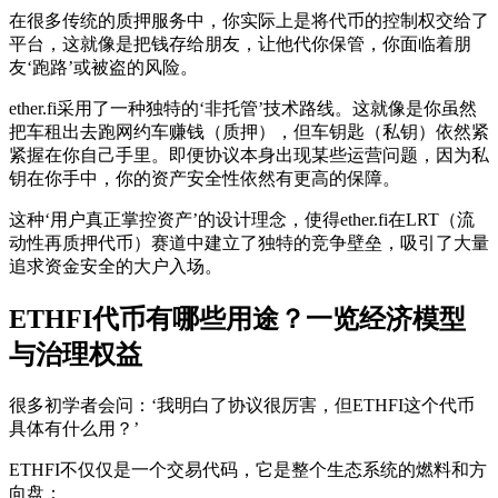
在很多传统的质押服务中，你实际上是将代币的控制权交给了
平台，这就像是把钱存给朋友，让他代你保管，你面临着朋
友‘跑路’或被盗的风险。
ether.fi采用了一种独特的‘非托管’技术路线。这就像是你虽然
把车租出去跑网约车赚钱（质押），但车钥匙（私钥）依然紧
紧握在你自己手里。即便协议本身出现某些运营问题，因为私
钥在你手中，你的资产安全性依然有更高的保障。
这种‘用户真正掌控资产’的设计理念，使得ether.fi在LRT（流
动性再质押代币）赛道中建立了独特的竞争壁垒，吸引了大量
追求资金安全的大户入场。
ETHFI代币有哪些用途？一览经济模型
与治理权益
很多初学者会问：‘我明白了协议很厉害，但ETHFI这个代币
具体有什么用？’
ETHFI不仅仅是一个交易代码，它是整个生态系统的燃料和方
向盘：