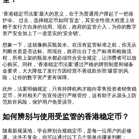
'香港稳定币法案'最大的意义，在于为普通用户撑起了一把保
护伞。 过去，选择稳定币如同'盲盒'，其安全性很大程度上依
赖于发行方自身的信用。现在，政府的监管介入，为你的数字
资产安全加上了一道坚实的'安全锁'。
想象一下，这就像购买瓶装水。在没有监管标准之前，你无从
判断水质是否达标。而现在，政府出台了生产标准和检验流
程，所有上架的瓶装水都必须符合安全规定，让消费者可以放
心购买。同样，'香港稳定币法案'通过严格的牌照制度和储备
金要求，大大降低了发行方因经营不善或欺诈而'爆雷'的风
险，让你的数字资产更有保障。
此外，法案明确规定，只有持牌机构才能向零售投资者销售稳
定币，并对相关广告宣传进行严格管控，这有助于从源头上防
范欺诈风险，保护用户免受误导。
如何辨别与使用受监管的香港稳定币？
随着新规落地，学会辨别合规稳定币，是每一位用户的必修
课。这并不复杂，你可以通过以下几个简单步骤来判断：