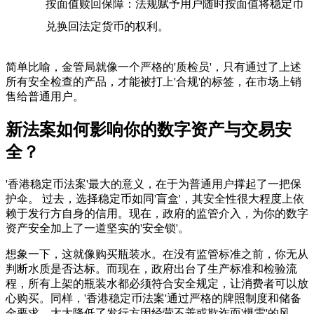
按面值赎回保障
：法规赋予用户随时按面值将稳定币
兑换回法定货币的权利。
简单比喻，金管局就像一个严格的'质检员'，只有通过了上述
所有安全检查的产品，才能被打上'合规'的标签，在市场上销
售给普通用户。
新法案如何影响你的数字资产与交易安
全？
'香港稳定币法案'最大的意义，在于为普通用户撑起了一把保
护伞。 过去，选择稳定币如同'盲盒'，其安全性很大程度上依
赖于发行方自身的信用。现在，政府的监管介入，为你的数字
资产安全加上了一道坚实的'安全锁'。
想象一下，这就像购买瓶装水。在没有监管标准之前，你无从
判断水质是否达标。而现在，政府出台了生产标准和检验流
程，所有上架的瓶装水都必须符合安全规定，让消费者可以放
心购买。同样，'香港稳定币法案'通过严格的牌照制度和储备
金要求，大大降低了发行方因经营不善或欺诈而'爆雷'的风