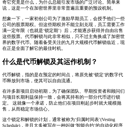
奇它究竟是什么，为什么总能引发市场的广泛讨论。简单来
说，这是一个在加密世界里非常普遍且重要的预设机制。
想象一下，一家初创公司为了激励早期员工，会授予他们一些
公司的股票期权。但这些期权并不能立刻兑现，员工需要工作
满一定年限（也就是‘锁定期’）后，才能逐步获得并自由出售
这些股票。代币解锁与此非常相似，只不过主角换成了加密世
界的数字代币。随着备受关注的
九月大规模代币解锁
临近，现
在正是全面了解它的最佳时机。
什么是代币解锁及其运作机制？
代币解锁，指的是在预定的时间点，将原先被‘锁定’的数字代
币释放到市场，使其可以自由流通。
在许多新项目启动初期，为了确保团队、早期投资者和顾问们
与项目长期利益保持一致，会将其持有的一部分代币进行锁
定。 这就像一个承诺，防止他们在项目刚起步时就大规模抛
售，从而稳定市场信心。
这个锁定和解锁的计划，通常被称为‘归属时间表’(Vesting
Schedule)，并且大多被写在一种叫做‘智能合约’的自动化程序