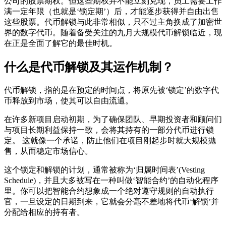
公司的股票期权。但这些期权并不能立刻兑现，员工需要工作
满一定年限（也就是‘锁定期’）后，才能逐步获得并自由出售
这些股票。代币解锁与此非常相似，只不过主角换成了加密世
界的数字代币。随着备受关注的
九月大规模代币解锁
临近，现
在正是全面了解它的最佳时机。
什么是代币解锁及其运作机制？
代币解锁，指的是在预定的时间点，将原先被‘锁定’的数字代
币释放到市场，使其可以自由流通。
在许多新项目启动初期，为了确保团队、早期投资者和顾问们
与项目长期利益保持一致，会将其持有的一部分代币进行锁
定。 这就像一个承诺，防止他们在项目刚起步时就大规模抛
售，从而稳定市场信心。
这个锁定和解锁的计划，通常被称为‘归属时间表’(Vesting
Schedule)，并且大多被写在一种叫做‘智能合约’的自动化程序
里。你可以把智能合约想象成一个绝对遵守规则的自动执行
官，一旦设定的日期到来，它就会分毫不差地将代币‘解锁’并
分配给相应的持有者。