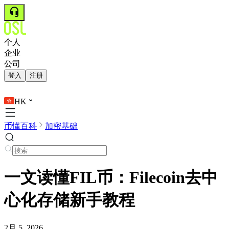
个人
企业
公司
登入
注册
HK
币懂百科
加密基础
一文读懂FIL币：Filecoin去中
心化存储新手教程
2月 5, 2026