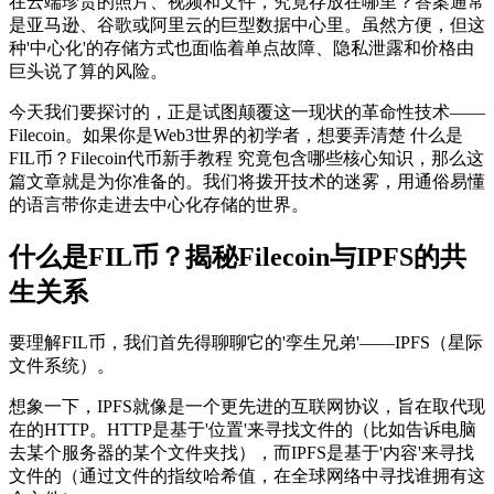
在云端珍贵的照片、视频和文件，究竟存放在哪里？答案通常
是亚马逊、谷歌或阿里云的巨型数据中心里。虽然方便，但这
种'中心化'的存储方式也面临着单点故障、隐私泄露和价格由
巨头说了算的风险。
今天我们要探讨的，正是试图颠覆这一现状的革命性技术——
Filecoin。如果你是Web3世界的初学者，想要弄清楚
什么是
FIL币？Filecoin代币新手教程
究竟包含哪些核心知识，那么这
篇文章就是为你准备的。我们将拨开技术的迷雾，用通俗易懂
的语言带你走进去中心化存储的世界。
什么是FIL币？揭秘Filecoin与IPFS的共
生关系
要理解FIL币，我们首先得聊聊它的'孪生兄弟'——IPFS（星际
文件系统）。
想象一下，IPFS就像是一个更先进的互联网协议，旨在取代现
在的HTTP。HTTP是基于'位置'来寻找文件的（比如告诉电脑
去某个服务器的某个文件夹找），而IPFS是基于'内容'来寻找
文件的（通过文件的指纹哈希值，在全球网络中寻找谁拥有这