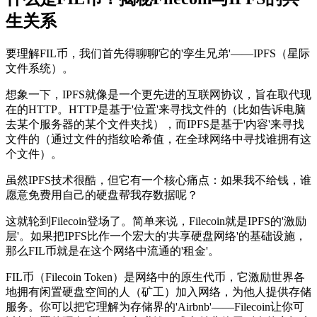
生关系
要理解FIL币，我们首先得聊聊它的'孪生兄弟'——IPFS（星际
文件系统）。
想象一下，IPFS就像是一个更先进的互联网协议，旨在取代现
在的HTTP。HTTP是基于'位置'来寻找文件的（比如告诉电脑
去某个服务器的某个文件夹找），而IPFS是基于'内容'来寻找
文件的（通过文件的指纹哈希值，在全球网络中寻找谁拥有这
个文件）。
虽然IPFS技术很酷，但它有一个核心痛点：
如果我不给钱，谁
愿意免费用自己的硬盘帮我存数据呢？
这就轮到Filecoin登场了。简单来说，
Filecoin就是IPFS的'激励
层'
。如果把IPFS比作一个宏大的'共享硬盘网络'的基础设施，
那么FIL币就是在这个网络中流通的'租金'。
FIL币（Filecoin Token）是网络中的原生代币，它激励世界各
地拥有闲置硬盘空间的人（矿工）加入网络，为他人提供存储
服务。你可以把它理解为存储界的'Airbnb'——Filecoin让你可