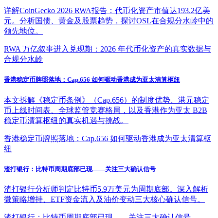
详解CoinGecko 2026 RWA报告：代币化资产市值达193.2亿美
元。分析国债、黄金及股票趋势，探讨OSL在合规分水岭中的
领先地位。
RWA 万亿叙事进入兑现期：2026 年代币化资产的真实数据与
合规分水岭
香港稳定币牌照落地：Cap.656 如何驱动香港成为亚太清算枢纽
本文拆解《稳定币条例》（Cap.656）的制度优势、港元稳定
币上线时间表、全球监管竞赛格局，以及香港作为亚太 B2B
稳定币清算枢纽的真实机遇与挑战。
香港稳定币牌照落地：Cap.656 如何驱动香港成为亚太清算枢
纽
渣打银行：比特币周期底部已现——关注三大确认信号
渣打银行分析师判定比特币5.9万美元为周期底部。深入解析
微策略增持、ETF资金流入及油价变动三大核心确认信号。
渣打银行：比特币周期底部已现——关注三大确认信号