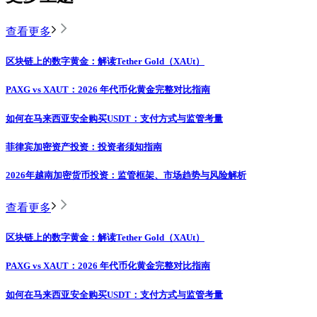
查看更多
区块链上的数字黄金：解读Tether Gold（XAUt）
PAXG vs XAUT：2026 年代币化黄金完整对比指南
如何在马来西亚安全购买USDT：支付方式与监管考量
菲律宾加密资产投资：投资者须知指南
2026年越南加密货币投资：监管框架、市场趋势与风险解析
查看更多
区块链上的数字黄金：解读Tether Gold（XAUt）
PAXG vs XAUT：2026 年代币化黄金完整对比指南
如何在马来西亚安全购买USDT：支付方式与监管考量