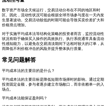
流动性考量
数字资产市场全天候运行，交易活动分布在不同的地区和时
区。因此，流动性状况可能会根据全球市场参与度在一天内发
生显著波动。交易活动较低的时期可能会导致买卖价差扩大和
价格滑点增加。
对于实施平均成本法等结构化策略的投资者而言，监控流动性
状况有助于确保买入操作的高效执行。执行系统通常具备流动
性感知能力，以避免在交易清淡期间下达相对较大的订单，从
而降低不利价格冲击的风险并提升整体执行质量。
常见问题解答
平均成本法的主要目的是什么？
平均成本法的主要目标是降低短期市场择时的影响。通过定期
投资固定金额，参与者逐步建立市场敞口，而非依赖单一的入
场点。
平均成本法能保证盈利吗？