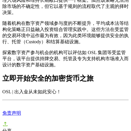
理入场风险和维持长期敞口提供一个框架。虽然该策略无法消
除市场的不确定性，但它以基于规则的流程取代了主观的择时
决策。
随着机构在数字资产领域参与度的不断提升，平均成本法等结
构化策略正日益融入投资组合管理实践中。这些方法在受监管
的交易环境中运作最为有效，因为此类环境能够提供安全的执
行、托管（Custody）和结算基础设施。
探索数字资产参与机会的机构可以评估如 OSL 集团等受监管
平台，该平台提供持牌交易、托管及专为支持机构市场准入而
设计的数字资产基础设施。
立即开始安全的加密货币之旅
OSL | 出入金从未如此安心
！
免责声明
分享