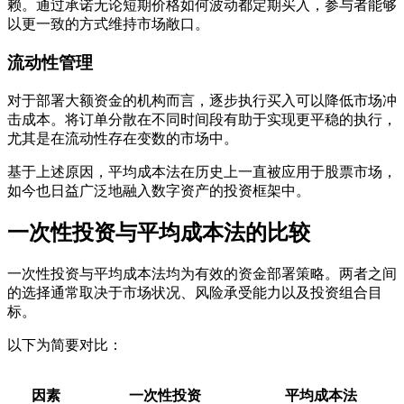
赖。通过承诺无论短期价格如何波动都定期买入，参与者能够
以更一致的方式维持市场敞口。
流动性管理
对于部署大额资金的机构而言，逐步执行买入可以降低市场冲
击成本。将订单分散在不同时间段有助于实现更平稳的执行，
尤其是在流动性存在变数的市场中。
基于上述原因，平均成本法在历史上一直被应用于股票市场，
如今也日益广泛地融入数字资产的投资框架中。
一次性投资与平均成本法的比较
一次性投资与平均成本法均为有效的资金部署策略。两者之间
的选择通常取决于市场状况、风险承受能力以及投资组合目
标。
以下为简要对比：
因素
一次性投资
平均成本法