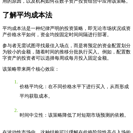
用的原因，以及机构如何在数字资产投资组合中应用该策略。
了解平均成本法
平均成本法是一种纪律严明的投资策略，即无论市场状况或资
产价格水平如何，资金均按固定时间间隔进行部署。
参与者无需试图寻找最佳入场点，而是将预定的资金配置划分
为较小的金额，随着时间的推移分批执行买入。例如，配置数
字资产的投资者可以选择每周或每月投入固定金额。
该策略带来两个核心效应：
价格平均化
：在不同价格水平下进行买入，从而形成
平均获取成本。
时间中立性
：该策略降低了对短期市场预测的依赖。
在波动性市场中，这种结构可以缓解在价格阶段性高点入场的