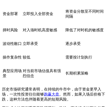
将资金分散至不同时间
资金部署
立即投入全部资金
间隔
择时风险
对入场时机高度敏感
降低了对时机的敏感度
波动性敞口
立即承受
逐步承受
操作复杂性
较低
需要按计划执行
典型应用场
对当前市场估值具有强
长期积累策略
景
烈信念
历史市场研究通常表明，在持续的牛市中，由于资金更早入
场，一次性投资往往能够
跑赢大盘
。然而，如果入场后价格下
跌，这种方法也伴随着更高的短期风险。