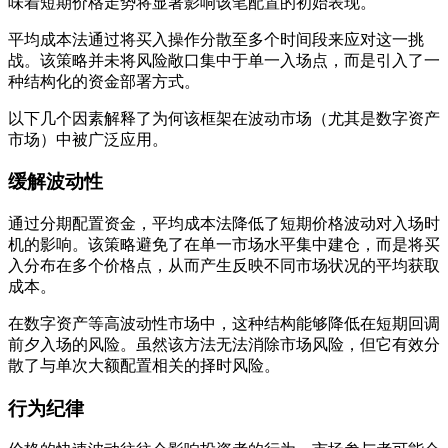
味着短期价格走势将显著影响该笔配置的初始表现。
平均成本法通过将买入操作分散至多个时间段来应对这一挑
战。该策略并未将风险敞口集中于单一入场点，而是引入了一
种结构化的资金部署方式。
以下几个因素解释了为何该框架在波动市场（尤其是数字资产
市场）中被广泛应用。
缓解波动性
通过分期配置资金，平均成本法降低了短期价格波动对入场时
机的影响。该策略避免了在单一市场水平集中建仓，而是将买
入分布在多个价格点，从而产生反映不同市场状况的平均获取
成本。
在数字资产等高波动性市场中，这种结构能够降低在短期回调
前夕入场的风险。虽然该方法无法消除市场风险，但它有效分
散了与单次大额配置相关的择时风险。
行为纪律