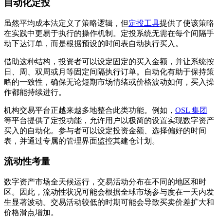
自动化定投
虽然平均成本法定义了策略逻辑，但
定投工具
提供了使该策略
在实践中更易于执行的操作机制。定投系统无需在每个间隔手
动下达订单，而是根据预设的时间表自动执行买入。
借助这种结构，投资者可以设定固定的买入金额，并让系统按
日、周、双周或月等固定间隔执行订单。自动化有助于保持策
略的一致性，确保无论短期市场情绪或价格波动如何，买入操
作都能持续进行。
机构交易平台正越来越多地整合此类功能。例如，
OSL 集团
等平台提供了定投功能，允许用户以极简的设置实现数字资产
买入的自动化。参与者可以设定投资金额、选择偏好的时间
表，并通过专属的管理界面监控其建仓计划。
流动性考量
数字资产市场全天候运行，交易活动分布在不同的地区和时
区。因此，流动性状况可能会根据全球市场参与度在一天内发
生显著波动。交易活动较低的时期可能会导致买卖价差扩大和
价格滑点增加。