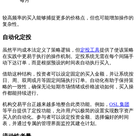
每月
较高频率的买入能够捕捉更多的价格点，但也可能增加操作的
复杂性。
自动化定投
虽然平均成本法定义了策略逻辑，但
定投工具
提供了使该策略
在实践中更易于执行的操作机制。定投系统无需在每个间隔手
动下达订单，而是根据预设的时间表自动执行买入。
借助这种结构，投资者可以设定固定的买入金额，并让系统按
日、周、双周或月等固定间隔执行订单。自动化有助于保持策
略的一致性，确保无论短期市场情绪或价格波动如何，买入操
作都能持续进行。
机构交易平台正越来越多地整合此类功能。例如，
OSL 集团
等平台提供了定投功能，允许用户以极简的设置实现数字资产
买入的自动化。参与者可以设定投资金额、选择偏好的时间
表，并通过专属的管理界面监控其建仓计划。