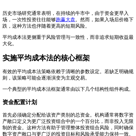
历史市场研究通常表明，在持续的牛市中，由于资金更早入
场，一次性投资往往能够
跑赢大盘
。然而，如果入场后价格下
跌，这种方法也伴随着更高的短期风险。
平均成本法更侧重于风险管理与一致性，而非追求短期收益最
大化。
实施平均成本法的核心框架
有效的平均成本法策略依赖于清晰的参数设定。若缺乏明确规
则，该策略可能会逐渐演变为主观交易。
一个典型的平均成本法框架通常由以下几个结构性组件构成。
资金配置计划
首先必须确定分配给该资产类别的总资金。机构通常将数字资
产敞口定义为更广泛投资组合中的一个百分比，而非投入无限
制的资金。这种方法有助于管理整体投资组合风险，同时确保
数字资产敞口与更广泛的投资目标和风险承受能力保持一致。