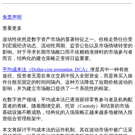
免责声明
查看更多
波动性依然是数字资产市场的显著特征之一。价格走势往往受
到宏观经济动态、流动性周期、监管公告以及市场情绪转变的
影响。对于寻求长期市场敞口而不依赖精准择时的市场参与者
而言，结构化的建仓策略正变得日益重要。
平均成本法（Dollar-cost averaging, DCA）
便是其中一种有效
途径。投资者无需在单次交易中投入全部资金，而是将买入操
作分散至固定的时间间隔内。这种方法降低了短期价格波动的
影响，并为建立市场敞口提供了一个系统性的框架。
在数字资产领域，平均成本法已逐渐获得零售参与者及机构配
置者的青睐。随着围绕交易、托管（Custody）和结算的市场
基础设施不断成熟，结构化的入场策略正越来越多地被纳入投
资组合管理框架中。
本文将探讨平均成本法的运作机制、其在波动市场中被广泛采