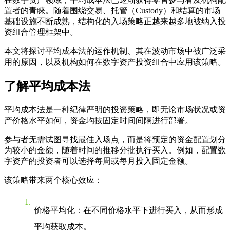
置者的青睐。随着围绕交易、托管（Custody）和结算的市场
基础设施不断成熟，结构化的入场策略正越来越多地被纳入投
资组合管理框架中。
本文将探讨平均成本法的运作机制、其在波动市场中被广泛采
用的原因，以及机构如何在数字资产投资组合中应用该策略。
了解平均成本法
平均成本法是一种纪律严明的投资策略，即无论市场状况或资
产价格水平如何，资金均按固定时间间隔进行部署。
参与者无需试图寻找最佳入场点，而是将预定的资金配置划分
为较小的金额，随着时间的推移分批执行买入。例如，配置数
字资产的投资者可以选择每周或每月投入固定金额。
该策略带来两个核心效应：
价格平均化
：在不同价格水平下进行买入，从而形成
平均获取成本。