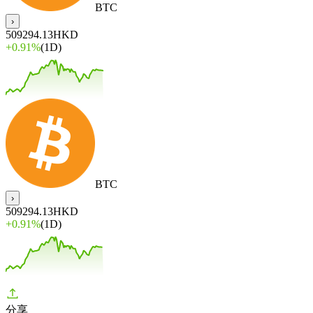
BTC
›
509294.13
HKD
+
0.91%
(1D)
BTC
›
509294.13
HKD
+
0.91%
(1D)
分享