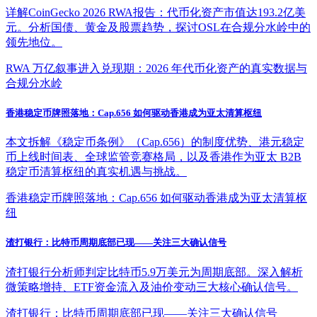
详解CoinGecko 2026 RWA报告：代币化资产市值达193.2亿美
元。分析国债、黄金及股票趋势，探讨OSL在合规分水岭中的
领先地位。
RWA 万亿叙事进入兑现期：2026 年代币化资产的真实数据与
合规分水岭
香港稳定币牌照落地：Cap.656 如何驱动香港成为亚太清算枢纽
本文拆解《稳定币条例》（Cap.656）的制度优势、港元稳定
币上线时间表、全球监管竞赛格局，以及香港作为亚太 B2B
稳定币清算枢纽的真实机遇与挑战。
香港稳定币牌照落地：Cap.656 如何驱动香港成为亚太清算枢
纽
渣打银行：比特币周期底部已现——关注三大确认信号
渣打银行分析师判定比特币5.9万美元为周期底部。深入解析
微策略增持、ETF资金流入及油价变动三大核心确认信号。
渣打银行：比特币周期底部已现——关注三大确认信号