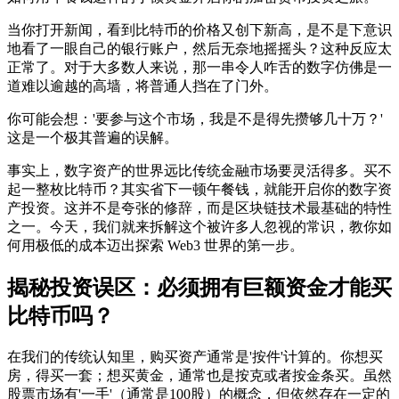
当你打开新闻，看到比特币的价格又创下新高，是不是下意识
地看了一眼自己的银行账户，然后无奈地摇摇头？这种反应太
正常了。对于大多数人来说，那一串令人咋舌的数字仿佛是一
道难以逾越的高墙，将普通人挡在了门外。
你可能会想：'要参与这个市场，我是不是得先攒够几十万？'
这是一个极其普遍的误解。
事实上，数字资产的世界远比传统金融市场要灵活得多。
买不
起一整枚比特币？其实省下一顿午餐钱，就能开启你的数字资
产投资
。这并不是夸张的修辞，而是区块链技术最基础的特性
之一。今天，我们就来拆解这个被许多人忽视的常识，教你如
何用极低的成本迈出探索 Web3 世界的第一步。
揭秘投资误区：必须拥有巨额资金才能买
比特币吗？
在我们的传统认知里，购买资产通常是'按件'计算的。你想买
房，得买一套；想买黄金，通常也是按克或者按金条买。虽然
股票市场有'一手'（通常是100股）的概念，但依然存在一定的