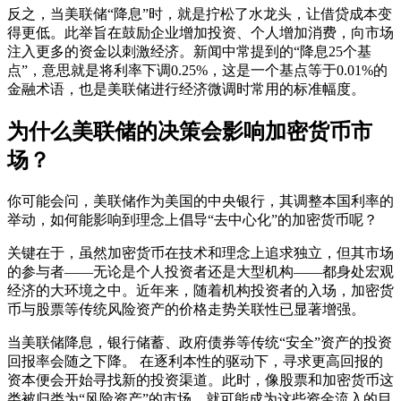
反之，当美联储“降息”时，就是拧松了水龙头，让借贷成本变
得更低。此举旨在鼓励企业增加投资、个人增加消费，向市场
注入更多的资金以刺激经济。新闻中常提到的“降息25个基
点”，意思就是将利率下调0.25%，这是一个基点等于0.01%的
金融术语，也是美联储进行经济微调时常用的标准幅度。
为什么美联储的决策会影响加密货币市
场？
你可能会问，美联储作为美国的中央银行，其调整本国利率的
举动，如何能影响到理念上倡导“去中心化”的加密货币呢？
关键在于，虽然加密货币在技术和理念上追求独立，但其市场
的参与者——无论是个人投资者还是大型机构——都身处宏观
经济的大环境之中。近年来，随着机构投资者的入场，加密货
币与股票等传统风险资产的价格走势关联性已显著增强。
当美联储降息，银行储蓄、政府债券等传统“安全”资产的投资
回报率会随之下降。 在逐利本性的驱动下，寻求更高回报的
资本便会开始寻找新的投资渠道。此时，像股票和加密货币这
类被归类为“风险资产”的市场，就可能成为这些资金流入的目