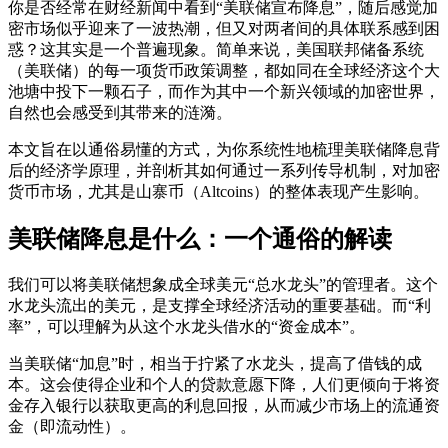
你是否经常在财经新闻中看到“美联储宣布降息”，随后感觉加
密市场似乎迎来了一波热潮，但又对两者间的具体联系感到困
惑？这其实是一个普遍现象。简单来说，美国联邦储备系统
（美联储）的每一项货币政策调整，都如同在全球经济这个大
池塘中投下一颗石子，而作为其中一个新兴领域的加密世界，
自然也会感受到其带来的涟漪。
本文旨在以通俗易懂的方式，为你系统性地梳理美联储降息背
后的经济学原理，并剖析其如何通过一系列传导机制，对加密
货币市场，尤其是山寨币（Altcoins）的整体表现产生影响。
美联储降息是什么：一个通俗的解读
我们可以将美联储想象成全球美元“总水龙头”的管理者。这个
水龙头流出的美元，是支撑全球经济活动的重要基础。而“利
率”，可以理解为从这个水龙头借水的“资金成本”。
当美联储“加息”时，相当于拧紧了水龙头，提高了借钱的成
本。这会使得企业和个人的贷款意愿下降，人们更倾向于将资
金存入银行以获取更高的利息回报，从而减少市场上的流通资
金（即流动性）。