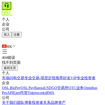
个人
企业
公司
登入
注册
HK
404错误
找不到页面
返回主页
个人
市场
闪电交易
专业交易-现货
定投
推荐好友
VIP
专业投资者
企业
OSL BizPay
OSL Pay
Banxa
USDGO
交易所
OTC业务
Omnibus
Pro
API
Earn
托管
Tokenworks
RWA
公司
关于我们
团队
博客
投资者关系
品牌资产