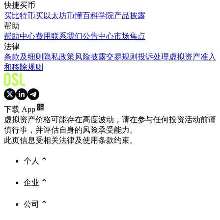
快捷买币
买比特币
买以太坊
币懂百科
学院
产品披露
帮助
帮助中心
费用
联系我们
公告中心
市场焦点
法律
条款及细则
隐私政策
风险披露
交易规则
投诉处理
虚拟资产准入
和移除规则
下载 App
虚拟资产价格可能存在高度波动，请在参与任何投资活动前谨
慎行事，并评估自身的风险承受能力。
此页信息受相关法律及使用条款约束。
个人
企业
公司