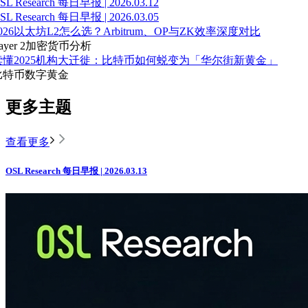
SL Research 每日早报 | 2026.03.12
SL Research 每日早报 | 2026.03.05
026以太坊L2怎么选？Arbitrum、OP与ZK效率深度对比
ayer 2
加密货币分析
读懂2025机构大迁徙：比特币如何蜕变为「华尔街新黄金」
比特币
数字黄金
更多主题
查看更多
OSL Research 每日早报 | 2026.03.13