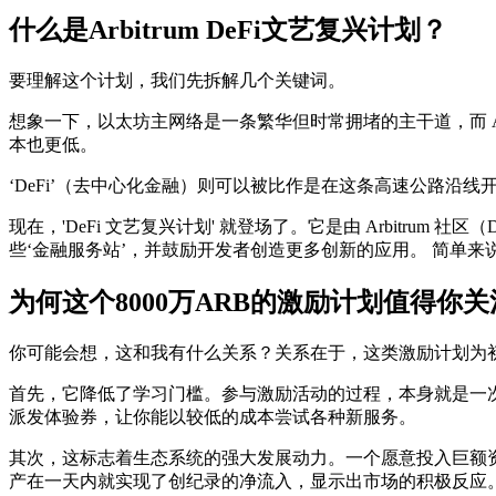
什么是Arbitrum DeFi文艺复兴计划？
要理解这个计划，我们先拆解几个关键词。
想象一下，以太坊主网络是一条繁华但时常拥堵的主干道，而 A
本也更低。
‘DeFi’（去中心化金融）则可以被比作是在这条高速公路沿
现在，'DeFi 文艺复兴计划' 就登场了。它是由 Arbitru
些‘金融服务站’，并鼓励开发者创造更多创新的应用。 简单来
为何这个8000万ARB的激励计划值得你
你可能会想，这和我有什么关系？关系在于，这类激励计划为初
首先，它降低了学习门槛。参与激励活动的过程，本身就是一次
派发体验券，让你能以较低的成本尝试各种新服务。
其次，这标志着生态系统的强大发展动力。一个愿意投入巨额资金
产在一天内就实现了创纪录的净流入，显示出市场的积极反应