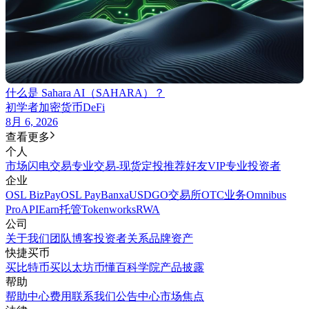
什么是 Sahara AI（SAHARA）？
初学者
加密货币
DeFi
8月 6, 2026
查看更多
个人
市场
闪电交易
专业交易-现货
定投
推荐好友
VIP
专业投资者
企业
OSL BizPay
OSL Pay
Banxa
USDGO
交易所
OTC业务
Omnibus
Pro
API
Earn
托管
Tokenworks
RWA
公司
关于我们
团队
博客
投资者关系
品牌资产
快捷买币
买比特币
买以太坊
币懂百科
学院
产品披露
帮助
帮助中心
费用
联系我们
公告中心
市场焦点