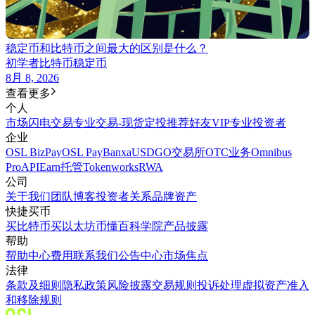
稳定币和比特币之间最大的区别是什么？
初学者
比特币
稳定币
8月 8, 2026
查看更多
个人
市场
闪电交易
专业交易-现货
定投
推荐好友
VIP
专业投资者
企业
OSL BizPay
OSL Pay
Banxa
USDGO
交易所
OTC业务
Omnibus
Pro
API
Earn
托管
Tokenworks
RWA
公司
关于我们
团队
博客
投资者关系
品牌资产
快捷买币
买比特币
买以太坊
币懂百科
学院
产品披露
帮助
帮助中心
费用
联系我们
公告中心
市场焦点
法律
条款及细则
隐私政策
风险披露
交易规则
投诉处理
虚拟资产准入
和移除规则