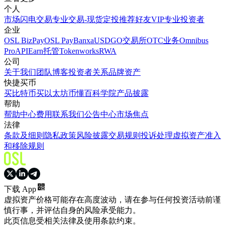
个人
市场
闪电交易
专业交易-现货
定投
推荐好友
VIP
专业投资者
企业
OSL BizPay
OSL Pay
Banxa
USDGO
交易所
OTC业务
Omnibus
Pro
API
Earn
托管
Tokenworks
RWA
公司
关于我们
团队
博客
投资者关系
品牌资产
快捷买币
买比特币
买以太坊
币懂百科
学院
产品披露
帮助
帮助中心
费用
联系我们
公告中心
市场焦点
法律
条款及细则
隐私政策
风险披露
交易规则
投诉处理
虚拟资产准入
和移除规则
下载 App
虚拟资产价格可能存在高度波动，请在参与任何投资活动前谨
慎行事，并评估自身的风险承受能力。
此页信息受相关法律及使用条款约束。