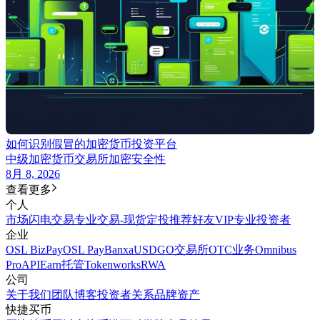
如何识别假冒的加密货币投资平台
中级
加密货币交易所
加密安全性
8月 8, 2026
查看更多
个人
市场
闪电交易
专业交易-现货
定投
推荐好友
VIP
专业投资者
企业
OSL BizPay
OSL Pay
Banxa
USDGO
交易所
OTC业务
Omnibus
Pro
API
Earn
托管
Tokenworks
RWA
公司
关于我们
团队
博客
投资者关系
品牌资产
快捷买币