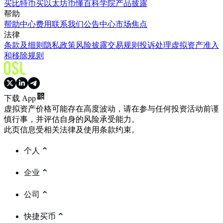
买比特币
买以太坊
币懂百科
学院
产品披露
帮助
帮助中心
费用
联系我们
公告中心
市场焦点
法律
条款及细则
隐私政策
风险披露
交易规则
投诉处理
虚拟资产准入
和移除规则
下载 App
虚拟资产价格可能存在高度波动，请在参与任何投资活动前谨
慎行事，并评估自身的风险承受能力。
此页信息受相关法律及使用条款约束。
个人
企业
公司
快捷买币