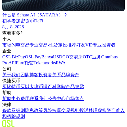
什么是 Sahara AI（SAHARA）？
初学者
加密货币
DeFi
8月 8, 2026
查看更多
个人
市场
闪电交易
专业交易-现货
定投
推荐好友
VIP
专业投资者
企业
OSL BizPay
OSL Pay
Banxa
USDGO
交易所
OTC业务
Omnibus
Pro
API
Earn
托管
Tokenworks
RWA
公司
关于我们
团队
博客
投资者关系
品牌资产
快捷买币
买比特币
买以太坊
币懂百科
学院
产品披露
帮助
帮助中心
费用
联系我们
公告中心
市场焦点
法律
条款及细则
隐私政策
风险披露
交易规则
投诉处理
虚拟资产准入
和移除规则