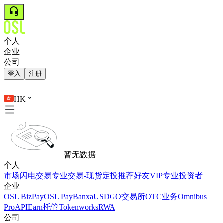
个人
企业
公司
登入
注册
HK
暂无数据
个人
市场
闪电交易
专业交易-现货
定投
推荐好友
VIP
专业投资者
企业
OSL BizPay
OSL Pay
Banxa
USDGO
交易所
OTC业务
Omnibus
Pro
API
Earn
托管
Tokenworks
RWA
公司