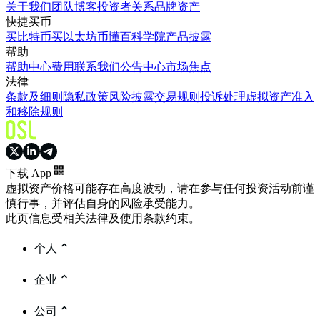
关于我们
团队
博客
投资者关系
品牌资产
快捷买币
买比特币
买以太坊
币懂百科
学院
产品披露
帮助
帮助中心
费用
联系我们
公告中心
市场焦点
法律
条款及细则
隐私政策
风险披露
交易规则
投诉处理
虚拟资产准入
和移除规则
下载 App
虚拟资产价格可能存在高度波动，请在参与任何投资活动前谨
慎行事，并评估自身的风险承受能力。
此页信息受相关法律及使用条款约束。
个人
企业
公司