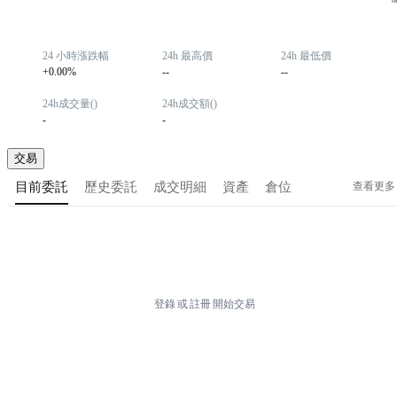
24 小時漲跌幅
24h 最高價
24h 最低價
+0.00%
--
--
24h成交量()
24h成交額()
-
-
交易
查看更多
目前委託
歷史委託
成交明細
資產
倉位
登錄
或
註冊
開始交易