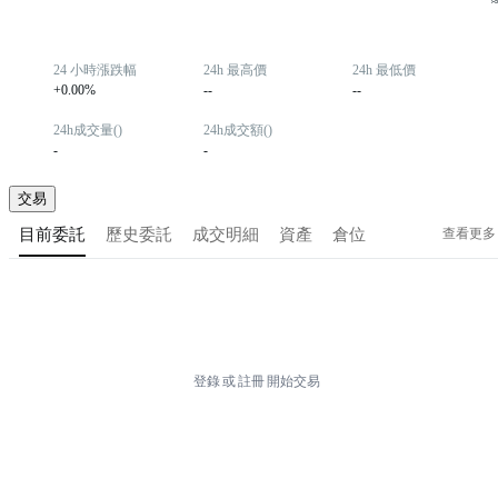
24 小時漲跌幅
24h 最高價
24h 最低價
+0.00%
--
--
24h成交量()
24h成交額()
-
-
交易
查看更多
目前委託
歷史委託
成交明細
資產
倉位
登錄
或
註冊
開始交易