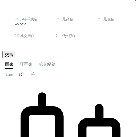
24 小時漲跌幅
24h 最高價
24h 最低價
+0.00%
--
--
24h成交量()
24h成交額()
-
-
交易
圖表
訂單表
成交紀錄
Time
1分