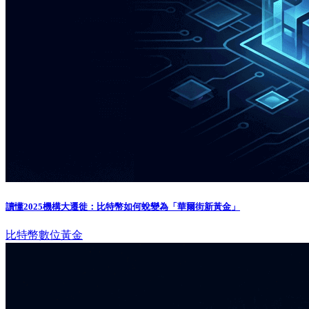
讀懂2025機構大遷徙：比特幣如何蛻變為「華爾街新黃金」
比特幣
數位黃金