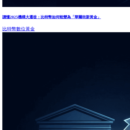
讀懂2025機構大遷徙：比特幣如何蛻變為「華爾街新黃金」
比特幣
數位黃金