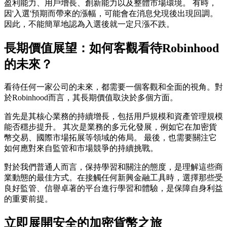
盈利能力、用戶增長、創新能力以及整體市場環境。 有時，
因'入選'預期而帶來的漲幅，可能會在消息兌現後出現回調。
因此，不能簡單地認為入選後就一定只漲不跌。
長期價值展望：如何客觀看待Robinhood
的未來？
看待任何一家公司的未來，都需要一個客觀和全面的視角。對
於Robinhood而言，其長期價值取決於多個方面。
首先是其核心業務的持續增長，包括用戶規模和資產管理規模
能否穩步提升。 其次是業務的多元化發展，例如它在加密貨
幣交易、國際市場拓展等領域的佈局。 最後，也需要關注它
如何應對來自監管和市場競爭的持續挑戰。
對於我們普通人而言，保持學習和關注的態度，是理解這些商
業動態的最佳方式。在接觸任何新興金融工具時，選擇那些受
良好監管、信譽卓著的平台進行學習和體驗，是保障自身利益
的重要前提。
立即展開安全的加密貨幣之旅