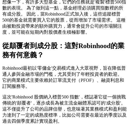
想像一下，有許多大型基金，它們的任務就是'複製'標普500指
數的表現。 為了做到這一點，基金經理必須購買指數裡的所
有成分股。 因此，當Robinhood正式加入後，這些追蹤標普
500的基金就需要買入它的股票，從而增加了市場需求。 這種
由被動投資帶來的額外購買力，通常會提升公司的市場關注
度，並可能在短期內對股價產生積極影響。
從顛覆者到成分股：這對Robinhood的業
務有何意義？
Robinhood最初以'零傭金'交易模式進入大眾視野，旨在降低普
通人參與金融市場的門檻，尤其受到了年輕投資者的歡迎。
它的商業模式主要依賴於訂單流支付（PFOF）、融資利息和
訂閱服務等。
這次'Robinhood 股價納入標普500 指數'，標誌著它從一個挑戰
傳統的'顛覆者'，逐步成長為被主流金融體系認可的'成分股'。
這不僅提升了公司的品牌信譽，也意味著其業務模式和盈利能
力達到了一定的成熟度標準，比如公司需要在最近的季度以及
過去四個季度累計實現盈利。