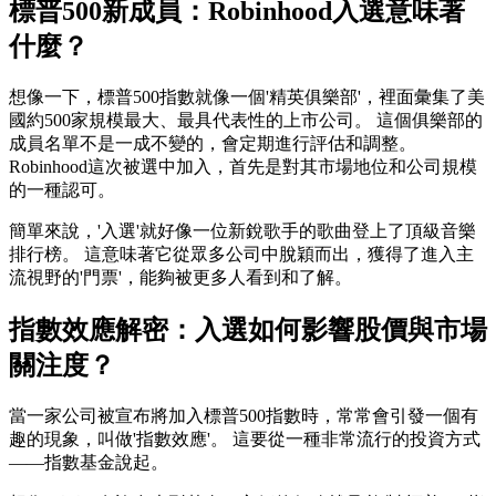
標普500新成員：Robinhood入選意味著
什麼？
想像一下，標普500指數就像一個'精英俱樂部'，裡面彙集了美
國約500家規模最大、最具代表性的上市公司。 這個俱樂部的
成員名單不是一成不變的，會定期進行評估和調整。
Robinhood這次被選中加入，首先是對其市場地位和公司規模
的一種認可。
簡單來說，'入選'就好像一位新銳歌手的歌曲登上了頂級音樂
排行榜。 這意味著它從眾多公司中脫穎而出，獲得了進入主
流視野的'門票'，能夠被更多人看到和了解。
指數效應解密：入選如何影響股價與市場
關注度？
當一家公司被宣布將加入標普500指數時，常常會引發一個有
趣的現象，叫做'指數效應'。 這要從一種非常流行的投資方式
——指數基金說起。