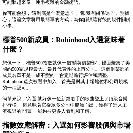
可能聽起來像一連串複雜的金融術語。
你可能會想，'這到底是什麼意思？'、'跟我有關係嗎？'。別擔
心，這篇文章將用最簡單的方式，為你解讀這背後的幾件關鍵
小事。
標普500新成員：Robinhood入選意味著
什麼？
想像一下，標普500指數就像一個'精英俱樂部'，裡面彙集了美
國約500家規模最大、最具代表性的上市公司。 這個俱樂部的
成員名單不是一成不變的，會定期進行評估和調整。
Robinhood這次被選中加入，首先是對其市場地位和公司規模
的一種認可。
簡單來說，'入選'就好像一位新銳歌手的歌曲登上了頂級音樂
排行榜。 這意味著它從眾多公司中脫穎而出，獲得了進入主
流視野的'門票'，能夠被更多人看到和了解。
指數效應解密：入選如何影響股價與市場