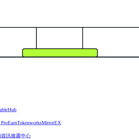
tableHub
 Pro
Earn
Tokenworks
MirrorEX
R 營銷資訊披露中心