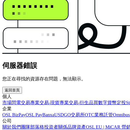
伺服器錯誤
您正在尋找的資源存在問題，無法顯示。
返回首頁
個人
市場
閃電交易
專業交易-現貨
專業交易-衍生品
買數字貨幣
定投
S
企業
OSL BizPay
OSL Pay
Banxa
USDGO
交易所
OTC業務
託管
Omnibus
公司
關於我們
團隊
部落格
投資者關係
品牌資產
OSL EU | MiCA