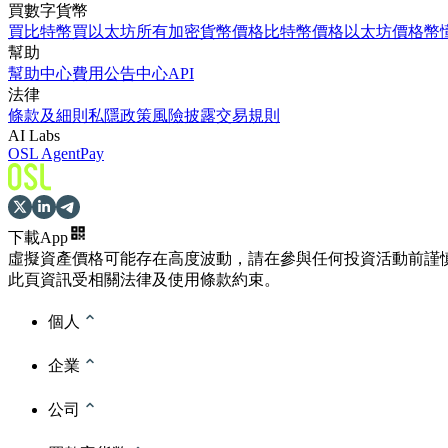
買數字貨幣
買比特幣
買以太坊
所有加密貨幣價格
比特幣價格
以太坊價格
幣
幫助
幫助中心
費用
公告中心
API
法律
條款及細則
私隱政策
風險披露
交易規則
AI Labs
OSL AgentPay
下載App
虛擬資產價格可能存在高度波動，請在參與任何投資活動前謹
此頁資訊受相關法律及使用條款約束。
個人
企業
公司