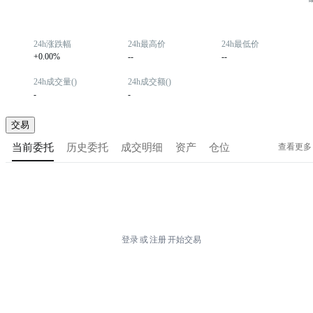
24h涨跌幅
24h最高价
24h最低价
+0.00%
--
--
24h成交量()
24h成交额()
-
-
交易
查看更多
当前委托
历史委托
成交明细
资产
仓位
登录
或
注册
开始交易