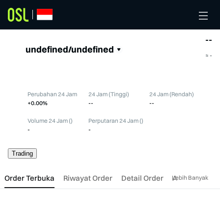
--
undefined/undefined
≈
-
Perubahan 24 Jam
24 Jam (Tinggi)
24 Jam (Rendah)
+0.00%
--
--
Volume 24 Jam ()
Perputaran 24 Jam ()
-
-
Trading
Order Terbuka
Riwayat Order
Detail Order
Aset
Posisi
Lebih Banyak