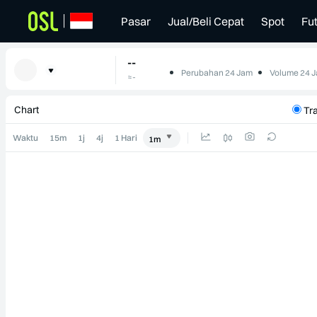
Pasar
Jual/Beli Cepat
Spot
Fu
--
Perubahan 24 Jam
Volume 24 J
≈
-
--
-
Chart
Tr
Waktu
15m
1j
4j
1 Hari
1m