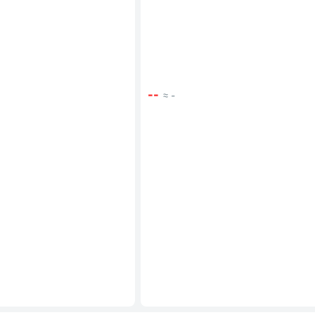
--
≈ -