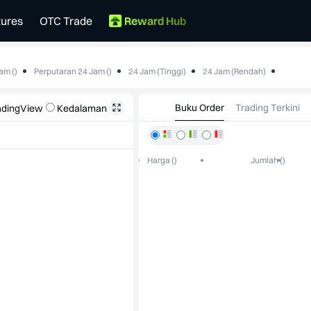
tures
OTC Trade
Reward Hub
am ()
Perputaran 24 Jam ()
24 Jam (Tinggi)
24 Jam (Rendah)
-
--
--
Buku Order
Trading Terkini
adingView
Kedalaman
Harga ()
Jumlah ()