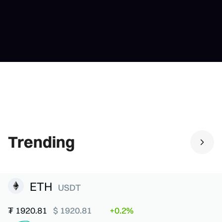
Trending
ETH
USDT
₮
1920.81
$ 1920.81
+0.2%