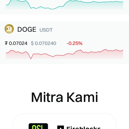
DOGE
USDT
₮
0.07024
$ 0.070240
-0.25%
Mitra Kami