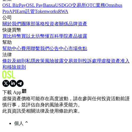
OSL BizPay
OSL Pay
Banxa
USDGO
交易所
OTC業務
Omnibus
Pro
API
Earn
託管
Tokenworks
RWA
公司
關於我們
團隊
部落格
投資者關係
品牌資產
快捷買幣
買比特幣
買以太坊
幣懂百科
學院
產品披露
幫助
幫助中心
費用
聯繫我們
公告中心
市場焦點
法律
條款及細則
私隱政策
風險披露
交易規則
投訴處理
虛擬資產准入
和移除規則
下載 App
虛擬資產價格可能存在高度波動，請在參與任何投資活動前謹
慎行事，並評估自身的風險承受能力。
此頁資訊受相關法律及使用條款約束。
個人