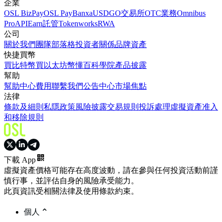
企業
OSL BizPay
OSL Pay
Banxa
USDGO
交易所
OTC業務
Omnibus
Pro
API
Earn
託管
Tokenworks
RWA
公司
關於我們
團隊
部落格
投資者關係
品牌資產
快捷買幣
買比特幣
買以太坊
幣懂百科
學院
產品披露
幫助
幫助中心
費用
聯繫我們
公告中心
市場焦點
法律
條款及細則
私隱政策
風險披露
交易規則
投訴處理
虛擬資產准入
和移除規則
下載 App
虛擬資產價格可能存在高度波動，請在參與任何投資活動前謹
慎行事，並評估自身的風險承受能力。
此頁資訊受相關法律及使用條款約束。
個人