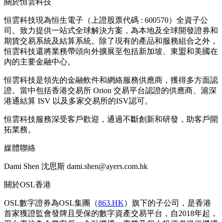
關於恒雲科技
恒雲科技現為恒生電子（上證股票代碼 : 600570）全資子公
司。致力提供一站式全球解決方案，為本地及全球開發證券和
期貨交易系統及結算系統。除了現有的產品和服務組合之外，
恒雲科技還將業務帶頭向外擴展至包括新加坡、東盟和美國在
內的主要金融中心。
恒雲科技是領先的金融軟件和網絡服務供應商，獲得多方面認
證。當中包括香港交易所 Orion 交易平台認證的供應商、滬深
港通結算 ISV 以及多家交易所的ISV認可。
恒雲科技服務深受客戶歡迎，通過不斷創新和研發，助客戶開
拓業務。
媒體聯絡
Dami Shen 沈思斯 dami.shen@ayers.com.hk
關於OSL香港
OSL數字證券為OSL集團（
863.HK
）旗下的子公司，是香港
首家獲證監會發牌且受保的數字資產交易平台，自2018年起，