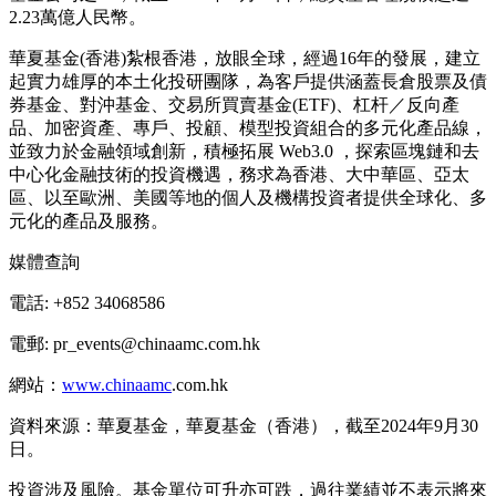
2.23萬億人民幣。
華夏基金(香港)紮根香港，放眼全球，經過16年的發展，建立
起實力雄厚的本土化投研團隊，為客戶提供涵蓋長倉股票及債
券基金、對沖基金、交易所買賣基金(ETF)、杠杆／反向產
品、加密資產、專戶、投顧、模型投資組合的多元化產品線，
並致力於金融領域創新，積極拓展 Web3.0 ，探索區塊鏈和去
中心化金融技術的投資機遇，務求為香港、大中華區、亞太
區、以至歐洲、美國等地的個人及機構投資者提供全球化、多
元化的產品及服務。
媒體查詢
電話: +852 34068586
電郵: pr_events@chinaamc.com.hk
網站：
www.chinaamc
.com.hk
資料來源：華夏基金，華夏基金（香港），截至2024年9月30
日。
投資涉及風險。基金單位可升亦可跌，過往業績並不表示將來