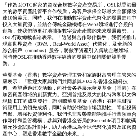
「作為以OTC起家的資深合規數字資產交易所，OSL以香港最
大的數字資產託管平台作後盾，為客戶承保全球最大金額保險
達10億美元。同時，我們在推動數字資產代幣化的發展進程中
投入大量資源，並結合傳統金融機構在Web3領域進行合規的
創新，使我們能更好地捕捉數字資產產業的未來發展趨勢。」
OSL行政總裁崔崧表示。「透過與合作夥伴攜手，我們將推出
現實世界資產（RWA，Real-World Asset）代幣化，及全新的
綜合帳戶（omnibus）服务，將數字資產引入傳統金融領域，
同時使OSL在推動香港數字經濟的發展中保持關鍵競爭優
勢。」
華夏基金（香港）數字資產管理主管和家族財富管理主管朱皓
康表示：「歡迎大家與我們共同參與2024 年香港金融科技
週。希望通過此次活動，向社會各界展示華夏基金（香港）在
加密資產領域的創新實力。亞洲首批及最大的比特幣和以太幣
現貨 ETF的成功發行，證明瞭華夏基金（香港）在區塊鏈技
術應用上的領先成績，同時有助於增強市場流動性、降低投資
門檻、增強投資便利性。我們也非常榮幸能夠攜手行業領軍合
作夥伴和監管機構，參與到香港金管局的Ensemble項目和數碼
港元沙盒試點計劃中，助力香港成為全球代幣化貨幣及加密資
產中心，塑造香港數字金融的未來。」