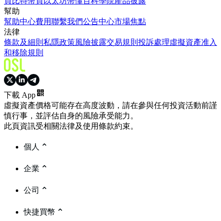
買比特幣
買以太坊
幣懂百科
學院
產品披露
幫助
幫助中心
費用
聯繫我們
公告中心
市場焦點
法律
條款及細則
私隱政策
風險披露
交易規則
投訴處理
虛擬資產准入
和移除規則
下載 App
虛擬資產價格可能存在高度波動，請在參與任何投資活動前謹
慎行事，並評估自身的風險承受能力。
此頁資訊受相關法律及使用條款約束。
個人
企業
公司
快捷買幣