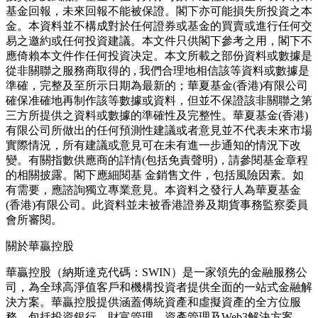
基金回報，未來回報不能被保證。閣下亦可能損失所投資之本
金。本資料並不構成對於任何證券或基金的買賣或進行任何交
易之邀約或任何投資建議。本文件只供閣下參考之用，閣下不
應倚賴本文件作任何投資决定。本文所載之部份資料或數據是
從非關聯之服務商取得的 , 我們合理地相信該等資料或數據是
準確，完整及至所示日期為最新的；華夏基金(香港)有限公司
確保准確地再制作該等數據或資料，但並不保證該非關聯之第
三方所提供之資料或數據的準確性及完整性。華夏基金(香港)
有限公司所做出的任何預測性建議或者意見並不代表未來市場
實際情況，所有建議或意見可在未有進一步通知的情況下改
變。有關指數供應商的詳情(包括免責聲明)，請參閱基金章程
的相關披露。閣下應細閱基 金銷售文件，包括風險因素。如
有需要，應諮詢獨立專業意見。本資料之發行人為華夏基金
(香港)有限公司。此資料並未被香港證券及期貨事務監察委員
會所審閱。
關於華贏控股
華贏控股（納斯達克代碼：SWIN）是一家領先的金融服務公
司，為全球高淨值客戶和機構投資者提供全面的一站式金融解
決方案。華贏控股提供涵蓋傳統資產和虛擬資產的全方位服
務，包括投資銀行、財富管理、資產管理及Web3解決方案，