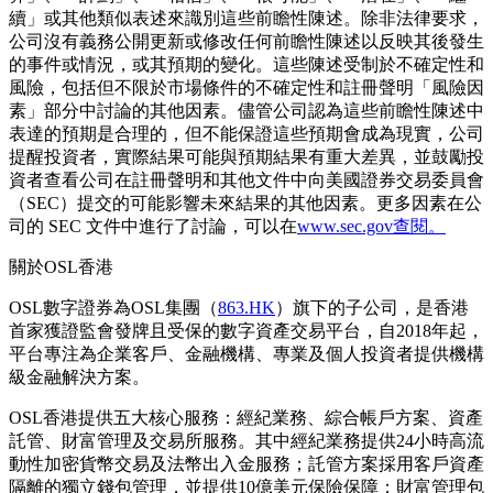
續」或其他類似表述來識別這些前瞻性陳述。除非法律要求，
公司沒有義務公開更新或修改任何前瞻性陳述以反映其後發生
的事件或情況，或其預期的變化。這些陳述受制於不確定性和
風險，包括但不限於市場條件的不確定性和註冊聲明「風險因
素」部分中討論的其他因素。儘管公司認為這些前瞻性陳述中
表達的預期是合理的，但不能保證這些預期會成為現實，公司
提醒投資者，實際結果可能與預期結果有重大差異，並鼓勵投
資者查看公司在註冊聲明和其他文件中向美國證券交易委員會
（SEC）提交的可能影響未來結果的其他因素。更多因素在公
司的 SEC 文件中進行了討論，可以在
www.sec.gov查閱。
關於OSL香港
OSL數字證券為OSL集團（
863.HK
）旗下的子公司，是香港
首家獲證監會發牌且受保的數字資產交易平台，自2018年起，
平台專注為企業客戶、金融機構、專業及個人投資者提供機構
級金融解決方案。
OSL香港提供五大核心服務：經紀業務、綜合帳戶方案、資產
託管、財富管理及交易所服務。其中經紀業務提供24小時高流
動性加密貨幣交易及法幣出入金服務；託管方案採用客戶資產
隔離的獨立錢包管理，並提供10億美元保險保障；財富管理包