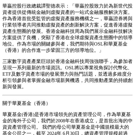
華贏控股行政總裁譚聖德表示：「華贏控股致力於為新世代投
資者提供從傳統金融到虛擬資產的一站式金融服務解決方案。
作為香港首批受監管的虛擬資產服務機構之一，華贏證券將與
行業領導者共同推動虛擬資產的創新解決方案，促進香港虛擬
資產生態圈的發展。香港金融科技周為我們展示金融科技解決
方案提供了良機，突顯了香港在全球虛擬資產生態圈中的領導
地位。作為市場的關鍵參與者，我們期待與OSL和華夏基金
（香港）的合作進一步鞏固三方的領導地位。」
三家數字資產產業巨頭於香港金融科技周強強聯手，為參加者
呈現一系列最新的市場資訊。OSL將以專業視角探討代幣化、
ETF及數字資產市場的發展潛力與熱門話題，並透過多維度分
析引領參與者掌握金融市場新興機遇，共同推動產業的持續創
新與發展。
關于華夏基金（香港）
華夏基金(香港)是香港市場領先的資產管理公司，作為華夏基
金的海外子公司，我們於2008年在香港成立，是首批出海的中
資資產管理公司。 我們的母公司華夏基金是中國規模最大的
基金公司之一，截至 2024年 6月30日，總資產管理規模超過