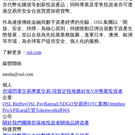
含代幣化國債等創新投資產品；同時專業及零售投資者亦可透
過交易所安全合規買賣加密貨幣。
作為連接傳統金融與數字資產經濟的先驅，OSL集團以「開
放、安全、持牌」為核心原則，持續推動亞洲合規數字資產生
態發展，並以合規為先拓展業務版圖，進軍日本、澳洲、歐洲
等市場，為全球客戶提供安全、個人化的服務。
了解更多：
osl.com
媒體聯絡
media@osl.com
個人
市場
閃電交易
專業交易-現貨
定投
推薦好友
VIP
專業投資者
企業
OSL BizPay
OSL Pay
Banxa
USDGO
交易所
OTC業務
Omnibus
Pro
API
Earn
託管
Tokenworks
RWA
公司
關於我們
團隊
部落格
投資者關係
品牌資產
快捷買幣