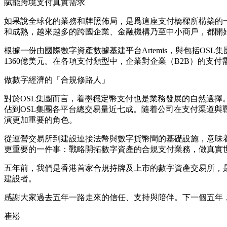
賦能跨境支付真實需求
如果說全球化的業務和牌照佈局，是爲這座支付橋樑所構築的
和成熟，越來越多的跨國企業、金融機構乃至中小商戶，都開
根據一份由國際數字資產數據基建平台Artemis，與包括OS
1360億美元。在各項支付類型中，企業對企業（B2B）的
做數字經濟的「合規修路人」
對於OSL集團而言，着墨
穩定幣支付
也是業務發展的自然選擇。
佔到OSL集團各平台總交易量近七成。隨着公司在支付渠道與
演更加重要的角色。
從運營交易所到建設連接法幣與數字貨幣間的基礎設施，意味
更重要的一件事：
戰略開拓數字資產的合規支付業務，做真實
五年前，我們是香港首家合規持牌及上市的數字資產交易所，
建設者。
感謝大家過去五年一路走來的信任、支持與陪伴。下一個五年
崔崧