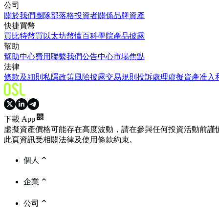
公司
關於我們
團隊
部落格
投資者關係
品牌資產
快捷買幣
買比特幣
買以太坊
幣懂百科
學院
產品披露
幫助
幫助中心
費用
聯繫我們
公告中心
市場焦點
法律
條款及細則
私隱政策
風險披露
交易規則
投訴處理
虛擬資產准入
下載 App
虛擬資產價格可能存在高度波動，請在參與任何投資活動前謹
此頁資訊受相關法律及使用條款約束。
個人
企業
公司