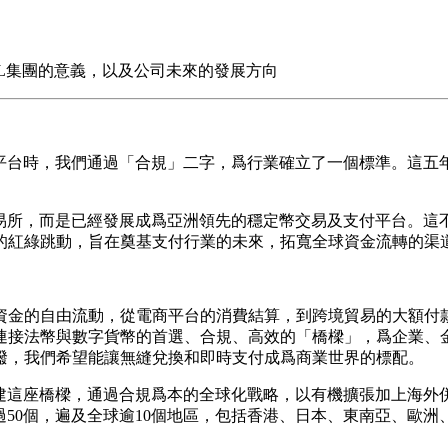
SL集團的意義，以及公司未來的發展方向
產平台時，我們通過「合規」二字，爲行業確立了一個標準。這五
易所，而是已經發展成爲
亞洲領先的穩定幣交易及支付平台
。這
的紅綠跳動，旨在
奠基支付行業的未來
，拓寬全球資金流轉的渠
資金的自由流動，從電商平台的消費結算，到跨境貿易的大額付款
連接法幣與數字貨幣的首選、合規、高效的「橋樑」
，爲企業、
撥，我們希望能讓無縫兌換和即時支付成爲商業世界的標配。
極搭建這座橋樑，通過合規爲本的全球化戰略，以有機擴張加上海
過50個，遍及全球逾10個地區，包括香港、日本、東南亞、歐洲