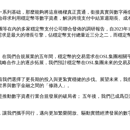
一系列基础，那麼能夠將這座橋樑真正貫通，銜接真實與數字兩
始尋求利用穩定幣等數字資產，解決跨境支付中結算週期長、成
L集團等在內的多家穩定幣支付公司聯合發佈的調研報告，自2023年
支付需求是最大的增長引擎，佔穩定幣支付總量近三分之二，而穩定
在我們合規展業的五年間，穩定幣的交易需求在OSL集團相關平
戰略合作上的逐步拓展，我們預計穩定幣在OSL集團未來的交
着我們選擇了更長期的投入與更紮實穩健的步伐。展望未來，我們
世界與數字金融之間的「修路人」。
是推動數字資產行業合規發展的破局者； 五年後，我們已成爲
亞
，讓我們攜手同行，邁向更加繁榮開放、驅動實體經濟發展的數