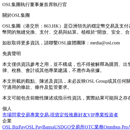
OSL集團執行董事兼首席執行官
關於OSL集團
OSL集團（港交所：863.HK）是亞洲領先的穩定幣交易
幣間的無縫兌換、支付、交易與結算。植根於“開放、安全、合
如欲取得更多資訊，請聯繫OSL媒體團隊：media@osl.com
免責聲明
本文僅供資訊參考之用，並不構成，也不得被解釋為購買、出
律、稅務、會計或其他專業建議，不應作為依據。
本文所載的觀點、陳述及資訊，未必反映OSL Group或
守適用的條款、條件及監管要求。
本文可能包含前瞻性陳述或指示性資訊，實際結果可能與之存在重
個人
市場
閃電交易
專業交易-現貨
定投
推薦好友
VIP
專業投資者
企業
OSL BizPay
OSL Pay
Banxa
USDGO
交易所
OTC業務
Omnibus Pro