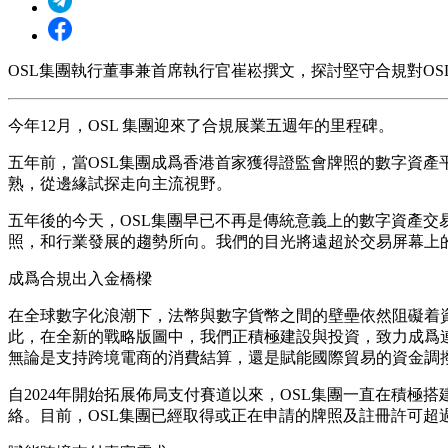
OSL集團執行董事兼首席執行官崔崧撰文，探討堅守合規對O
今年12月，OSL 集團迎來了合規展業五週年的里程碑。
五年前，當OSL集團成爲香港首家獲得證監會牌照的數字資
熟，從邊緣試探走向主流視野。
五年後的今天，OSL集團早已不再是傳統意義上的數字資產交
照，和行業發展的趨勢所向。我們的目光將遠超於交易屏幕上
成爲合規出入金橋樑
在全球數字化浪潮下，法幣與數字貨幣之間的壁壘依然阻礙着
此，
在全新的戰略版圖中，我們正積極建設與投資，致力成爲
無論是支持跨境電商的消費結算，還是賦能國際貿易的資金調
自2024年開始拓展佈局支付賽道以來，OSL集團一直在積
絡。目前，OSL集團已經取得或正在申請的牌照及註冊許可超