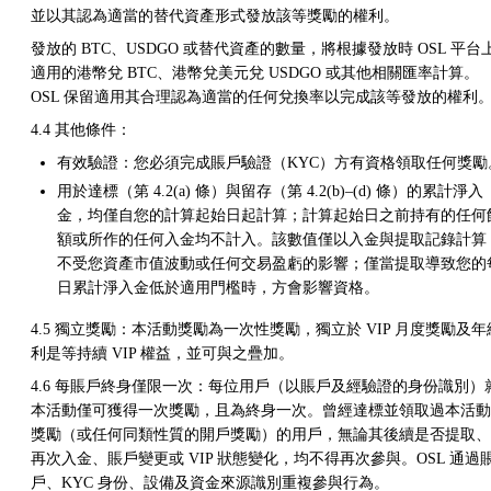
並以其認為適當的替代資產形式發放該等獎勵的權利。
發放的 BTC、USDGO 或替代資產的數量，將根據發放時 OSL 平台
適用的港幣兌 BTC、港幣兌美元兌 USDGO 或其他相關匯率計算。
OSL 保留適用其合理認為適當的任何兌換率以完成該等發放的權利
4.4 其他條件：
有效驗證：您必須完成賬戶驗證（KYC）方有資格領取任何獎勵
用於達標（第 4.2(a) 條）與留存（第 4.2(b)–(d) 條）的累計淨入
金，均僅自您的計算起始日起計算；計算起始日之前持有的任何
額或所作的任何入金均不計入。該數值僅以入金與提取記錄計算
不受您資產市值波動或任何交易盈虧的影響；僅當提取導致您的
日累計淨入金低於適用門檻時，方會影響資格。
4.5 獨立獎勵：本活動獎勵為一次性獎勵，獨立於 VIP 月度獎勵及年
利是等持續 VIP 權益，並可與之疊加。
4.6 每賬戶終身僅限一次：每位用戶（以賬戶及經驗證的身份識別）
本活動僅可獲得一次獎勵，且為終身一次。曾經達標並領取過本活動
獎勵（或任何同類性質的開戶獎勵）的用戶，無論其後續是否提取、
再次入金、賬戶變更或 VIP 狀態變化，均不得再次參與。OSL 通過
戶、KYC 身份、設備及資金來源識別重複參與行為。