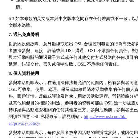
違反本條款或 OSL 客戶條款及細則，或未能維持有效的賬戶狀
態。
6.3 如本條款的英文版本與中文版本之間存在任何差異或不一致，以
文版本為準。
7. 通訊免責聲明
對於因設備故障、意外斷線或超出 OSL 合理控制範圍的行為導致參
者無法參與、連接、評論或與 OSL 溝通，OSL 不承擔任何責任。對
與本活動相關的通過電子方式或任何其他交付方式發送的任何項目的
延遲、錯誤交付、丟失或傳輸失敗，OSL 不承擔任何責任。
8. 個人資料使用
參與本活動即表示，在適用法律法規允許的範圍內，所有參與者同意
OSL 可收集、使用、處理、保留或轉移通過本活動收集的任何個人
料、賬戶詳情、反饋或評論及肖像，用於與活動運營、營銷策略分析
及其他類似目的相關的用途。參與者的資料可能由 OSL 進一步披露
轉移給與活動運營相關的任何其他第三方。參與活動前，參與者應已
閱讀並同意 OSL 私隱政策，詳見網站：
https://www.osl.com/hk-
en/privacy-policy/
參與本活動即表示，每位參與者放棄因活動的舉辦或參與，或因使用