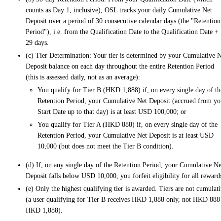
counts as Day 1, inclusive), OSL tracks your daily Cumulative Net
Deposit over a period of 30 consecutive calendar days (the "Retention
Period"), i.e. from the Qualification Date to the Qualification Date +
29 days.
(c) Tier Determination: Your tier is determined by your Cumulative 
Deposit balance on each day throughout the entire Retention Period
(this is assessed daily, not as an average):
You qualify for Tier B (HKD 1,888) if, on every single day of th
Retention Period, your Cumulative Net Deposit (accrued from yo
Start Date up to that day) is at least USD 100,000; or
You qualify for Tier A (HKD 888) if, on every single day of the
Retention Period, your Cumulative Net Deposit is at least USD
10,000 (but does not meet the Tier B condition).
(d) If, on any single day of the Retention Period, your Cumulative Ne
Deposit falls below USD 10,000, you forfeit eligibility for all reward
(e) Only the highest qualifying tier is awarded. Tiers are not cumulat
(a user qualifying for Tier B receives HKD 1,888 only, not HKD 888
HKD 1,888).