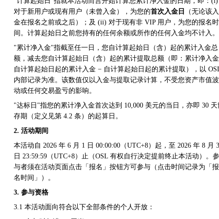
"计算起始日"指就本活动而言开始计算您累计净入金的日期，即：(i)
对于新用户或现有用户（未曾入金），为您的
首次入金日
（无论该入
金在报名之前或之后）；及 (ii) 对于现有非 VIP 用户，为您的报名时
间。计算起始日之前您持有的任何余额或所作的任何入金均不计入。
"累计净入金"指截至任一日，您自计算起始日（含）起的累计入金总
额，减去您自计算起始日（含）起的累计提取总额（即：累计净入金 
自计算起始日起的累计入金 − 自计算起始日起的累计提取），以 OS
内部记录为准。该数值仅以入金与提取记录计算，不受您资产市值波
动或任何交易盈亏的影响。
"达标日"指您的累计净入金首次达到 10,000 美元的当日，亦即 30 天
存期（定义见第 4.2 条）的起算日。
2. 活动期间
本活动自 2026 年 6 月 1 日 00:00:00（UTC+8）起，至 2026 年 8 月 3
日 23:59:59（UTC+8）止（OSL 有权自行决定提前终止本活动）。
与者须在活动页面点击「报名」按钮方可参与（点击时间记录为「报
名时间」）。
3. 参与资格
3.1 本活动面向符合以下全部条件的个人开放：