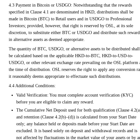
4.3 Payment in Bitcoin or USDGO: Notwithstanding that the rewards
specified in Clause 4.1 are denominated in HKD, distributions shall be
made in Bitcoin (BTC) to Retail users and in USDGO to Professional
Investors; provided, however, that right is reserved by OSL, at its sole
discretion, to substitute either BTC or USDGO and distribute such reward
in alternative assets as deemed appropriate.
The quantity of BTC, USDGO, or alternative assets to be distributed shall
be calculated based on the applicable HKD-to-BTC, HKD-to-USD-to-
USDGO, or other relevant exchange rate prevailing on the OSL platform 
the time of distribution. OSL reserves the right to apply any conversion ra
it reasonably deems appropriate to effectuate such distributions.
4.4 Additional Conditions:
Valid Verification: You must complete account verification (KYC)
before you are eligible to claim any reward.
The Cumulative Net Deposit used for both qualification (Clause 4.2(a
and retention (Clause 4.2(b)–(d)) is calculated from your Start Date
only; any balance held or deposits made before your Start Date are
excluded. It is based solely on deposit and withdrawal records and is
not affected by fluctuations in the market value of your assets or by a