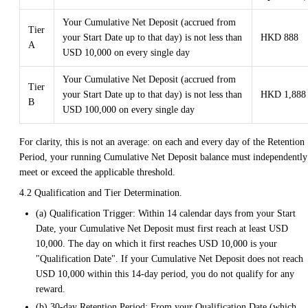
Your Cumulative Net Deposit (accrued from
Tier
your Start Date up to that day) is not less than
HKD 888
A
USD 10,000 on every single day
Your Cumulative Net Deposit (accrued from
Tier
your Start Date up to that day) is not less than
HKD 1,888
B
USD 100,000 on every single day
For clarity, this is not an average: on each and every day of the Retention
Period, your running Cumulative Net Deposit balance must independently
meet or exceed the applicable threshold.
4.2 Qualification and Tier Determination.
(a) Qualification Trigger: Within 14 calendar days from your Start
Date, your Cumulative Net Deposit must first reach at least USD
10,000. The day on which it first reaches USD 10,000 is your
"Qualification Date". If your Cumulative Net Deposit does not reach
USD 10,000 within this 14-day period, you do not qualify for any
reward.
(b) 30-day Retention Period: From your Qualification Date (which