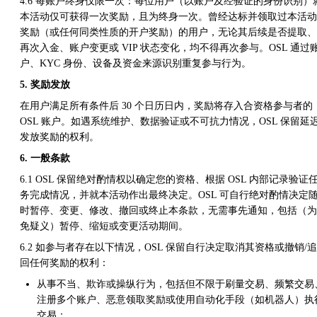
4.6 每账户终身仅限一次：每位用户（以账户及经验证的身份识别）
本活动仅可获得一次奖励，且为终身一次。曾经达标并领取过本活动
奖励（或任何同类性质的开户奖励）的用户，无论其后续是否提取、
再次入金、账户变更或 VIP 状态变化，均不得再次参与。OSL 通过
户、KYC 身份、设备及资金来源识别重复参与行为。
5. 奖励发放
在用户满足所有条件后 30 个日历日内，奖励将存入合资格参与者的
OSL 账户。如遇系统维护、数据验证或不可抗力情况，OSL 保留延
发放奖励的权利。
6. 一般条款
6.1 OSL 保留绝对酌情权以确定您的资格、根据 OSL 内部记录验证
务完成情况，并就本活动作出最终决定。OSL 可自行绝对酌情决定
时暂停、变更、修改、撤回或终止本条款，无需事先通知，包括（为
免疑义）暂停、缩短或变更活动期间。
6.2 如参与者存在以下情况，OSL 保留自行决定取消其资格或撤销/追
回任何奖励的权利：
从事不当、欺诈或操纵行为，包括但不限于刷量交易、频繁交易
注册多个账户、恶意领取奖励或使用自动化手段（如机器人）执
交易；