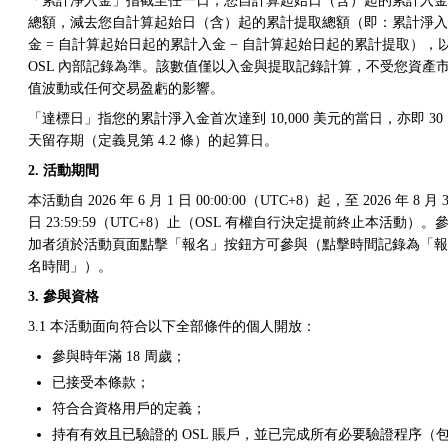
「累計淨入金」指截至任一日，您自計算起始日（含）起的累計入金
總額，減去您自計算起始日（含）起的累計提取總額（即：累計淨入
金 = 自計算起始日起的累計入金 − 自計算起始日起的累計提取），
OSL 內部記錄為準。該數值僅以入金與提取記錄計算，不受您資產
值波動或任何交易盈虧的影響。
「達標日」指您的累計淨入金首次達到 10,000 美元的當日，亦即 30
天留存期（定義見第 4.2 條）的起算日。
2. 活動期間
本活動自 2026 年 6 月 1 日 00:00:00（UTC+8）起，至 2026 年 8 月 3
日 23:59:59（UTC+8）止（OSL 有權自行決定提前終止本活動）。
加者須於活動頁面點擊「報名」按鈕方可參與（點擊時間記錄為「報
名時間」）。
3. 參與資格
3.1 本活動面向符合以下全部條件的個人開放：
參與時年滿 18 周歲；
已接受本條款；
符合合資格用戶的定義；
持有有效且已驗證的 OSL 賬戶，並已完成所有必要驗證程序（