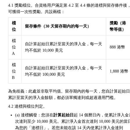
4.1 獎勵檔位。合資格用戶滿足第 4.2 至 4.4 條的達標與留存條件後
可獲得一次性獎勵。共設兩檔：
檔
獎勵（港
留存條件（30 天留存期內的每一天）
位
幣等值）
檔
自計算起始日累計至當天的淨入金，每一天
位
888 港幣
均不低於 10,000 美元
A
檔
自計算起始日累計至當天的淨入金，每一天
位
1,888 港幣
均不低於 100,000 美元
B
為免歧義：此處並非取平均值。留存期內的每一天，您自計算起始日
累計至當天的淨入金餘額，都必須單獨達到或超過適用門檻。
4.2 達標與檔位判定。
(a) 達標觸發：您須在
計算起始日
起 14 個曆日內，使累計淨入金
次達到至少 10,000 美元。累計淨入金首次達到 10,000 美元的當
為您的「達標日」。若您未能在該 14 天內使累計淨入金達到