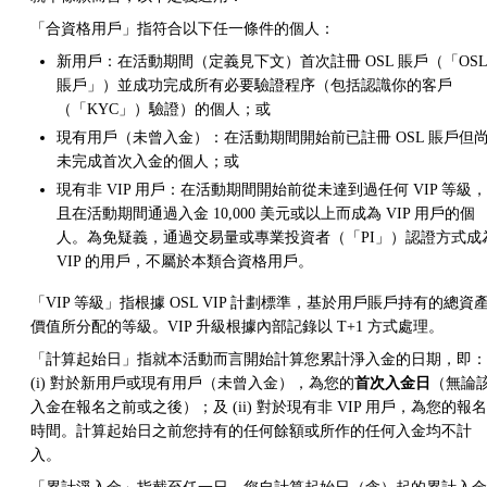
「合資格用戶」指符合以下任一條件的個人：
新用戶：在活動期間（定義見下文）首次註冊 OSL 賬戶（「OSL
賬戶」）並成功完成所有必要驗證程序（包括認識你的客戶
（「KYC」）驗證）的個人；或
現有用戶（未曾入金）：在活動期間開始前已註冊 OSL 賬戶但
未完成首次入金的個人；或
現有非 VIP 用戶：在活動期間開始前從未達到過任何 VIP 等級，
且在活動期間通過入金 10,000 美元或以上而成為 VIP 用戶的個
人。為免疑義，通過交易量或專業投資者（「PI」）認證方式成
VIP 的用戶，不屬於本類合資格用戶。
「VIP 等級」指根據 OSL VIP 計劃標準，基於用戶賬戶持有的總資
價值所分配的等級。VIP 升級根據內部記錄以 T+1 方式處理。
「計算起始日」指就本活動而言開始計算您累計淨入金的日期，即：
(i) 對於新用戶或現有用戶（未曾入金），為您的
首次入金日
（無論
入金在報名之前或之後）；及 (ii) 對於現有非 VIP 用戶，為您的報名
時間。計算起始日之前您持有的任何餘額或所作的任何入金均不計
入。