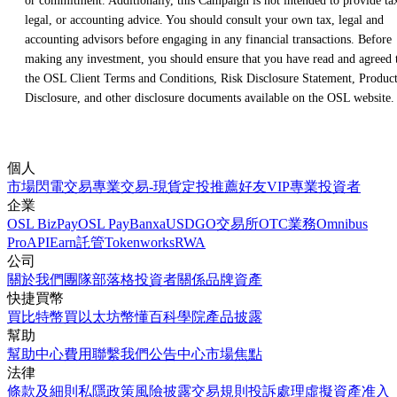
or commitment. Additionally, this Campaign is not intended to provide ta
legal, or accounting advice. You should consult your own tax, legal and
accounting advisors before engaging in any financial transactions. Before
making any investment, you should ensure that you have read and agreed 
the OSL Client Terms and Conditions, Risk Disclosure Statement, Produc
Disclosure, and other disclosure documents available on the OSL website.
個人
市場
閃電交易
專業交易-現貨
定投
推薦好友
VIP
專業投資者
企業
OSL BizPay
OSL Pay
Banxa
USDGO
交易所
OTC業務
Omnibus
Pro
API
Earn
託管
Tokenworks
RWA
公司
關於我們
團隊
部落格
投資者關係
品牌資產
快捷買幣
買比特幣
買以太坊
幣懂百科
學院
產品披露
幫助
幫助中心
費用
聯繫我們
公告中心
市場焦點
法律
條款及細則
私隱政策
風險披露
交易規則
投訴處理
虛擬資產准入