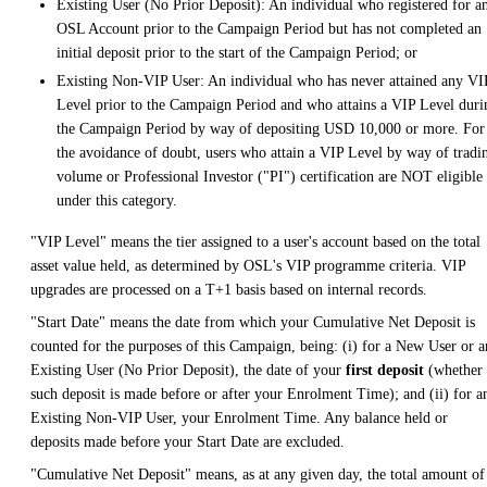
Existing User (No Prior Deposit): An individual who registered for a
OSL Account prior to the Campaign Period but has not completed an
initial deposit prior to the start of the Campaign Period; or
Existing Non-VIP User: An individual who has never attained any VI
Level prior to the Campaign Period and who attains a VIP Level duri
the Campaign Period by way of depositing USD 10,000 or more. For
the avoidance of doubt, users who attain a VIP Level by way of tradi
volume or Professional Investor ("PI") certification are NOT eligible
under this category.
"VIP Level" means the tier assigned to a user's account based on the total
asset value held, as determined by OSL's VIP programme criteria. VIP
upgrades are processed on a T+1 basis based on internal records.
"Start Date" means the date from which your Cumulative Net Deposit is
counted for the purposes of this Campaign, being: (i) for a New User or a
Existing User (No Prior Deposit), the date of your
first deposit
(whether
such deposit is made before or after your Enrolment Time); and (ii) for a
Existing Non-VIP User, your Enrolment Time. Any balance held or
deposits made before your Start Date are excluded.
"Cumulative Net Deposit" means, as at any given day, the total amount of