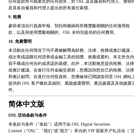
任何提款而可能產生的任何損失，對 OSL 及其僱員和代理人、贊助
及其各自僱員和代理人提出的所有責任索償。
9. 稅務
參與者須自行負責申報、預扣和繳納與所獲獎勵相關的任何適用稅
款，以及與使用獎勵相關的、OSL 未特別提供的任何費用。
10. 免責聲明
本活動在任何情況下均不應被解釋為財務、法律、稅務或會計建議，
或出售或認購任何證券或金融工具的招攬、推薦或要約。本文所含內
容不構成任何合約或承諾的基礎。此外，本活動無意提供稅務、法律
或會計建議。在進行任何金融交易前，您應諮詢您自己的稅務、法律
和會計顧問。在進行任何投資前，您應確保已閱讀並同意 OSL 網站
提供的 OSL 客戶條款及細則、風險披露聲明、產品披露及其他披露
件。
简体中文版
OSL 活动条款与条件
本条款与条件（"条款"）适用于由 OSL Digital Securities
Limited（"OSL"、"我们"或"我方"）举办的 VIP 迎新开户礼活动（"