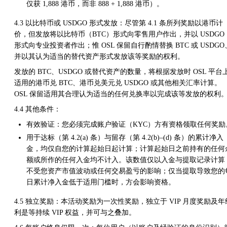
仅获 1,888 港币，而非 888 + 1,888 港币）。
4.3 以比特币或 USDGO 形式发放：尽管第 4.1 条所列奖励以港币计
价，但发放将以比特币（BTC）形式向零售用户作出，并以 USDGO
形式向专业投资者作出；惟 OSL 保留自行酌情替换 BTC 或 USDGO
并以其认为适当的替代资产形式发放该等奖励的权利。
发放的 BTC、USDGO 或替代资产的数量，将根据发放时 OSL 平台
适用的港币兑 BTC、港币兑美元兑 USDGO 或其他相关汇率计算。
OSL 保留适用其合理认为适当的任何兑换率以完成该等发放的权利
4.4 其他条件：
有效验证：您必须完成账户验证（KYC）方有资格领取任何奖励
用于达标（第 4.2(a) 条）与留存（第 4.2(b)–(d) 条）的累计净入
金，均仅自您的计算起始日起计算；计算起始日之前持有的任何
额或所作的任何入金均不计入。该数值仅以入金与提取记录计算
不受您资产市值波动或任何交易盈亏的影响；仅当提取导致您的
日累计净入金低于适用门槛时，方会影响资格。
4.5 独立奖励：本活动奖励为一次性奖励，独立于 VIP 月度奖励及年
利是等持续 VIP 权益，并可与之叠加。