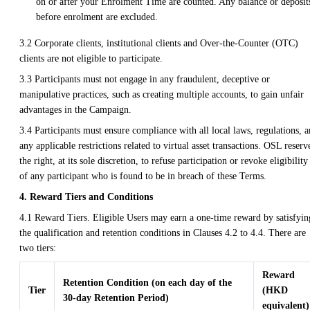
on or after your Enrolment Time are counted. Any balance or deposit
before enrolment are excluded.
3.2 Corporate clients, institutional clients and Over-the-Counter (OTC)
clients are not eligible to participate.
3.3 Participants must not engage in any fraudulent, deceptive or
manipulative practices, such as creating multiple accounts, to gain unfair
advantages in the Campaign.
3.4 Participants must ensure compliance with all local laws, regulations, 
any applicable restrictions related to virtual asset transactions. OSL reserv
the right, at its sole discretion, to refuse participation or revoke eligibility
of any participant who is found to be in breach of these Terms.
4. Reward Tiers and Conditions
4.1 Reward Tiers. Eligible Users may earn a one-time reward by satisfyin
the qualification and retention conditions in Clauses 4.2 to 4.4. There are
two tiers:
Reward
Retention Condition (on each day of the
Tier
(HKD
30-day Retention Period)
equivalent)