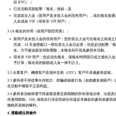
括 KYC）；
已在活動頁面點擊「報名」按鈕；及
完成首次入金（新用戶及未曾入金的現有用戶），或在報名後通
入金成為 VIP（現有非 VIP 用戶）。
3.1A 報名的作用（按用戶類型而異）：
新用戶及未曾入金的現有用戶：您的首次入金可在報名之前或之
完成，14 天達標窗口一律自首次入金日起算；但您必須點擊「報
名」方可被追蹤並領取獎勵，未報名則不視為參與本活動。
現有非 VIP 用戶：您必須先報名，僅報名時間當日或之後的入金
予計算；報名前的餘額或入金一律不計入。
3.2 企業客戶、機構客戶及場外交易（OTC）客戶不具備參與資格。
3.3 參與者不得從事任何欺詐、欺騙或操縱行為（如創建多個賬戶）
在活動中獲取不正當利益。
3.4 參與者須確保遵守與虛擬資產交易相關的所有當地法律、法規及
何適用限制。OSL 保留自行決定拒絕任何違反本條款的參與者參與
撤銷其資格的權利。
4. 獎勵檔位與條件