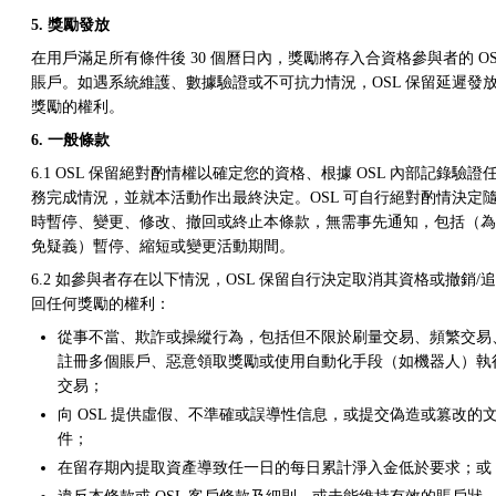
5. 獎勵發放
在用戶滿足所有條件後 30 個曆日內，獎勵將存入合資格參與者的 OS
賬戶。如遇系統維護、數據驗證或不可抗力情況，OSL 保留延遲發
獎勵的權利。
6. 一般條款
6.1 OSL 保留絕對酌情權以確定您的資格、根據 OSL 內部記錄驗證
務完成情況，並就本活動作出最終決定。OSL 可自行絕對酌情決定
時暫停、變更、修改、撤回或終止本條款，無需事先通知，包括（為
免疑義）暫停、縮短或變更活動期間。
6.2 如參與者存在以下情況，OSL 保留自行決定取消其資格或撤銷/追
回任何獎勵的權利：
從事不當、欺詐或操縱行為，包括但不限於刷量交易、頻繁交易
註冊多個賬戶、惡意領取獎勵或使用自動化手段（如機器人）執
交易；
向 OSL 提供虛假、不準確或誤導性信息，或提交偽造或篡改的
件；
在留存期內提取資產導致任一日的每日累計淨入金低於要求；或