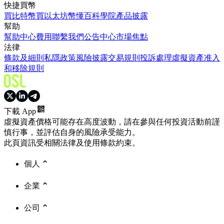
快捷買幣
買比特幣
買以太坊
幣懂百科
學院
產品披露
幫助
幫助中心
費用
聯繫我們
公告中心
市場焦點
法律
條款及細則
私隱政策
風險披露
交易規則
投訴處理
虛擬資產准入
和移除規則
下載 App
虛擬資產價格可能存在高度波動，請在參與任何投資活動前謹
慎行事，並評估自身的風險承受能力。
此頁資訊受相關法律及使用條款約束。
個人
企業
公司