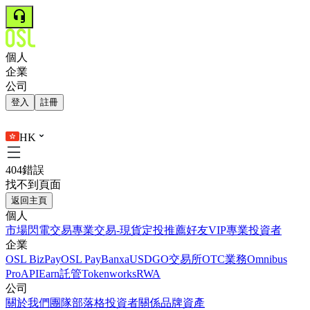
個人
企業
公司
登入
註冊
HK
404錯誤
找不到頁面
返回主頁
個人
市場
閃電交易
專業交易-現貨
定投
推薦好友
VIP
專業投資者
企業
OSL BizPay
OSL Pay
Banxa
USDGO
交易所
OTC業務
Omnibus
Pro
API
Earn
託管
Tokenworks
RWA
公司
關於我們
團隊
部落格
投資者關係
品牌資產