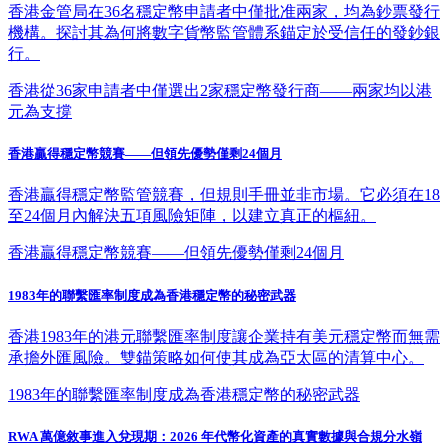
香港金管局在36名穩定幣申請者中僅批准兩家，均為鈔票發行
機構。探討其為何將數字貨幣監管體系錨定於受信任的發鈔銀
行。
香港從36家申請者中僅選出2家穩定幣發行商——兩家均以港
元為支撐
香港贏得穩定幣競賽——但領先優勢僅剩24個月
香港贏得穩定幣監管競賽，但規則手冊並非市場。它必須在18
至24個月內解決五項風險矩陣，以建立真正的樞紐。
香港贏得穩定幣競賽——但領先優勢僅剩24個月
1983年的聯繫匯率制度成為香港穩定幣的秘密武器
香港1983年的港元聯繫匯率制度讓企業持有美元穩定幣而無需
承擔外匯風險。雙錨策略如何使其成為亞太區的清算中心。
1983年的聯繫匯率制度成為香港穩定幣的秘密武器
RWA 萬億敘事進入兌現期：2026 年代幣化資產的真實數據與合規分水嶺