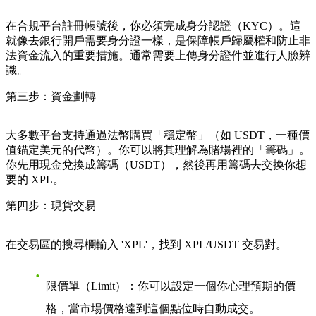
在合規平台註冊帳號後，你必須完成身分認證（KYC）。這
就像去銀行開戶需要身分證一樣，是保障帳戶歸屬權和防止非
法資金流入的重要措施。通常需要上傳身分證件並進行人臉辨
識。
第三步：資金劃轉
大多數平台支持通過法幣購買「穩定幣」（如 USDT，一種價
值錨定美元的代幣）。你可以將其理解為賭場裡的「籌碼」。
你先用現金兌換成籌碼（USDT），然後再用籌碼去交換你想
要的 XPL。
第四步：現貨交易
在交易區的搜尋欄輸入 'XPL'，找到 XPL/USDT 交易對。
限價單（Limit）
：你可以設定一個你心理預期的價
格，當市場價格達到這個點位時自動成交。