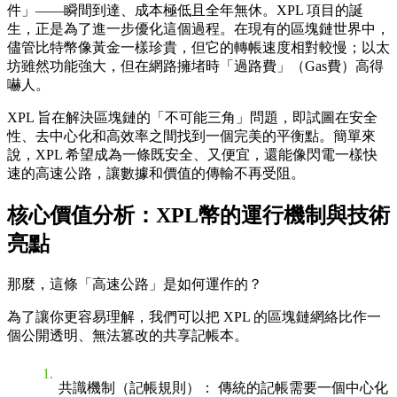
件」——瞬間到達、成本極低且全年無休。XPL 項目的誕
生，正是為了進一步優化這個過程。在現有的區塊鏈世界中，
儘管比特幣像黃金一樣珍貴，但它的轉帳速度相對較慢；以太
坊雖然功能強大，但在網路擁堵時「過路費」（Gas費）高得
嚇人。
XPL 旨在解決區塊鏈的「不可能三角」問題，即試圖在
安全
性
、
去中心化
和
高效率
之間找到一個完美的平衡點。簡單來
說，XPL 希望成為一條既安全、又便宜，還能像閃電一樣快
速的高速公路，讓數據和價值的傳輸不再受阻。
核心價值分析：XPL幣的運行機制與技術
亮點
那麼，這條「高速公路」是如何運作的？
為了讓你更容易理解，我們可以把 XPL 的區塊鏈網絡比作一
個
公開透明、無法篡改的共享記帳本
。
共識機制（記帳規則）
： 傳統的記帳需要一個中心化