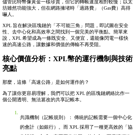
儘管比特幣像黃金一樣珍貴，但它的轉帳速度相對較慢；以太
坊雖然功能強大，但在網路擁堵時「過路費」（Gas費）高得
嚇人。
XPL 旨在解決區塊鏈的「不可能三角」問題，即試圖在
安全
性
、
去中心化
和
高效率
之間找到一個完美的平衡點。簡單來
說，XPL 希望成為一條既安全、又便宜，還能像閃電一樣快
速的高速公路，讓數據和價值的傳輸不再受阻。
核心價值分析：XPL幣的運行機制與技術
亮點
那麼，這條「高速公路」是如何運作的？
為了讓你更容易理解，我們可以把 XPL 的區塊鏈網絡比作一
個
公開透明、無法篡改的共享記帳本
。
共識機制（記帳規則）
： 傳統的記帳需要一個中心化
的會計（如銀行）。而 XPL 採用了一種更高效的「協