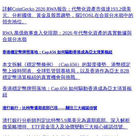
詳解CoinGecko 2026 RWA報告：代幣化資產市值達193.2億美
元。分析國債、黃金及股票趨勢，探討OSL在合規分水嶺中的
領先地位。
RWA 萬億敘事進入兌現期：2026 年代幣化資產的真實數據與
合規分水嶺
香港穩定幣牌照落地：Cap.656 如何驅動香港成為亞太清算樞紐
本文拆解《穩定幣條例》（Cap.656）的製度優勢、港幣穩定
幣上線時間表、全球監管競賽格局，以及香港作為亞太 B2B
穩定幣清算樞紐的真實機會與挑戰。
香港穩定幣牌照落地：Cap.656 如何驅動香港成為亞太清算樞
紐
渣打銀行：比特幣週期底部已現——關注三大確認信號
渣打銀行分析師判定比特幣5.9萬美元為週期底部。深入解析
微策略增持、ETF資金流入及油價變動三大核心確認信號。