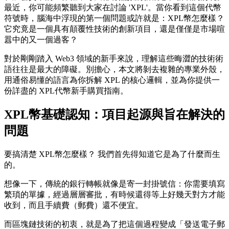
最近，你可能頻繁聽到大家在討論 'XPL'。當你看到這個代幣
符號時，腦海中浮現的第一個問題或許就是：
XPL幣怎麼樣？
它究竟是一個具有顛覆性技術的創新項目，還是僅僅是市場喧
囂中的又一個過客？
對於剛剛踏入 Web3 領域的新手來說，理解這些晦澀的技術術
語往往是最大的障礙。別擔心，本文將剝去複雜的專業外殼，
用通俗易懂的語言為你拆解 XPL 的核心邏輯，並為你提供一
份詳盡的
XPL代幣新手購買指南
。
XPL幣基礎認知：項目起源與旨在解決的
問題
要搞清楚
XPL幣怎麼樣？
我們首先得知道它是為了什麼而生
的。
想像一下，傳統的銀行轉帳就像是寄一封掛號信：你需要填寫
繁瑣的單據，經過層層審批，有時候還得等上好幾天對方才能
收到，而且手續費（郵費）還不便宜。
而區塊鏈技術的初衷，就是為了把這個過程變成「發送電子郵