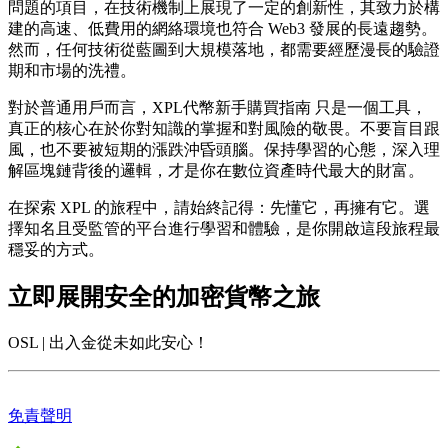
問題的項目，在技術機制上展現了一定的創新性，其致力於構
建的高速、低費用的網絡環境也符合 Web3 發展的長遠趨勢。
然而，任何技術從藍圖到大規模落地，都需要經歷漫長的驗證
期和市場的洗禮。
對於普通用戶而言，
XPL代幣新手購買指南
只是一個工具，
真正的核心在於你對知識的掌握和對風險的敬畏。不要盲目跟
風，也不要被短期的漲跌沖昏頭腦。保持學習的心態，深入理
解區塊鏈背後的邏輯，才是你在數位資產時代最大的財富。
在探索 XPL 的旅程中，請始終記得：先懂它，再擁有它。選
擇知名且受監管的平台進行學習和體驗，是你開啟這段旅程最
穩妥的方式。
立即展開安全的加密貨幣之旅
OSL | 出入金從未如此安心！
免責聲明