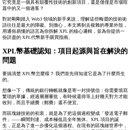
它究竟是一個具有顛覆性技術的創新項目，還是僅僅是市場喧
囂中的又一個過客？
對於剛剛踏入 Web3 領域的新手來說，理解這些晦澀的技術術
語往往是最大的障礙。別擔心，本文將剝去複雜的專業外殼，
用通俗易懂的語言為你拆解 XPL 的核心邏輯，並為你提供一
份詳盡的
XPL代幣新手購買指南
。
XPL幣基礎認知：項目起源與旨在解決的
問題
要搞清楚
XPL幣怎麼樣？
我們首先得知道它是為了什麼而生
的。
想像一下，傳統的銀行轉帳就像是寄一封掛號信：你需要填寫
繁瑣的單據，經過層層審批，有時候還得等上好幾天對方才能
收到，而且手續費（郵費）還不便宜。
而區塊鏈技術的初衷，就是為了把這個過程變成「發送電子郵
件」——瞬間到達、成本極低且全年無休。XPL 項目的誕
生，正是為了進一步優化這個過程。在現有的區塊鏈世界中，