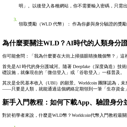
明」。以後登入各種網站，你不需要輸入密碼，只需出示 
領取獎勵（WLD 代幣）
： 作為你參與身分驗證的獎
為什麼要關注WLD？AI時代的人類身分
你可能會問：「我為什麼要在大街上掃描眼睛換幾個幣？」這
首先是
AI 時代的身分護城河
。隨著 Deepfake（深度偽造
礎設施，就像現在的「微信登入」或「谷歌登入」一樣普及。
其次是
全民基本收入（UBI）的願景
。Worldcoin 團隊
——只要是人類，就能通過這個網絡定期領到一筆「生存資金
新手入門教程：如何下載App、驗證身分
對於初學者來說，
什麼是WLD幣？Worldcoin代幣入門教程
最關