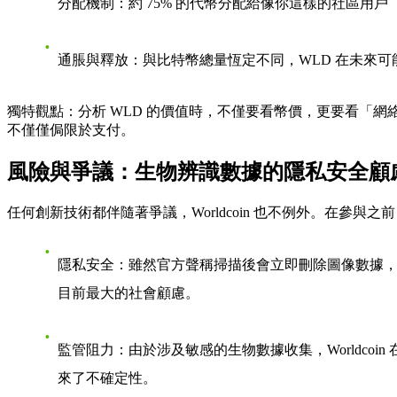
分配機制
：約 75% 的代幣分配給像你這樣的社區用戶
通脹與釋放
：與比特幣總量恆定不同，WLD 在未來
獨特觀點
：分析 WLD 的價值時，不僅要看幣價，更要看「網絡
不僅僅侷限於支付。
風險與爭議：生物辨識數據的隱私安全顧
任何創新技術都伴隨著爭議，Worldcoin 也不例外。在參與
隱私安全
：雖然官方聲稱掃描後會立即刪除圖像數據
目前最大的社會顧慮。
監管阻力
：由於涉及敏感的生物數據收集，Worldc
來了不確定性。