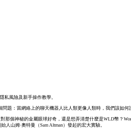
濟、隱私風險及新手操作教學。
一個問題：當網絡上的聊天機器人比人類更像人類時，我們該如何
論你是對那個神秘的金屬眼球好奇，還是想弄清楚
什麼是WLD幣？Wor
人山姆·奧特曼（Sam Altman）發起的宏大實驗。