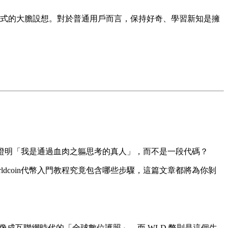
會分配模式的大膽設想。對於普通用戶而言，保持好奇、學習新知是擁
證明「我是通過血肉之軀思考的真人」，而不是一段代碼？
ldcoin代幣入門教程
究竟包含哪些步驟，這篇文章都將為你剝
想像成互聯網時代的「全球數位護照」，而 WLD 幣則是這個生