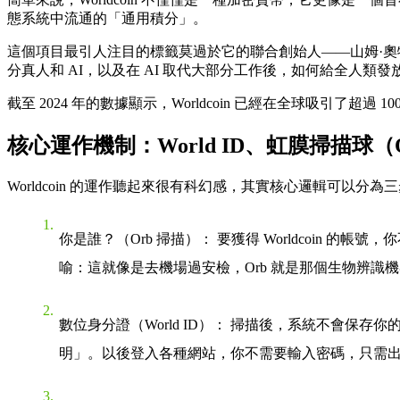
態系統中流通的「通用積分」。
這個項目最引人注目的標籤莫過於它的聯合創始人——山姆·奧特曼。作為
分真人和 AI，以及在 AI 取代大部分工作後，如何給全人類發
截至 2024 年的數據顯示，Worldcoin 已經在全球吸引
核心運作機制：World ID、虹膜掃描球
Worldcoin 的運作聽起來很有科幻感，其實核心邏輯可以分為
你是誰？（Orb 掃描）
： 要獲得 Worldcoin
喻
：這就像是去機場過安檢，Orb 就是那個生物辨
數位身分證（World ID）
： 掃描後，系統不會保存你的
明」。以後登入各種網站，你不需要輸入密碼，只需出示 