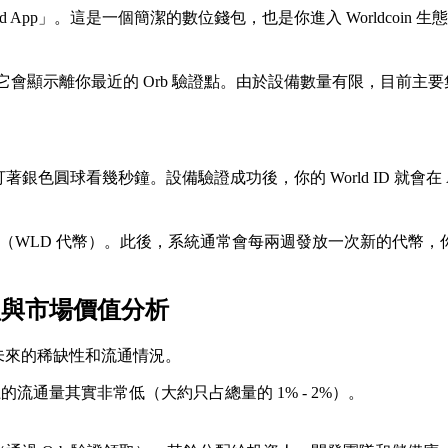
 App」。這是一個簡潔的數位錢包，也是你進入 Worldcoin 生
能，它會顯示離你最近的 Orb 驗證點。由於設備數量有限，目
銀色圓球看幾秒鐘。設備驗證成功後，你的 World ID 就會在 A
WLD 代幣）。此後，系統通常會每兩週發放一次新的代幣，你需要
型與市場價值分析
未來的稀缺性和流通情況。
的流通量其實非常低（大約只占總量的 1% - 2%）。