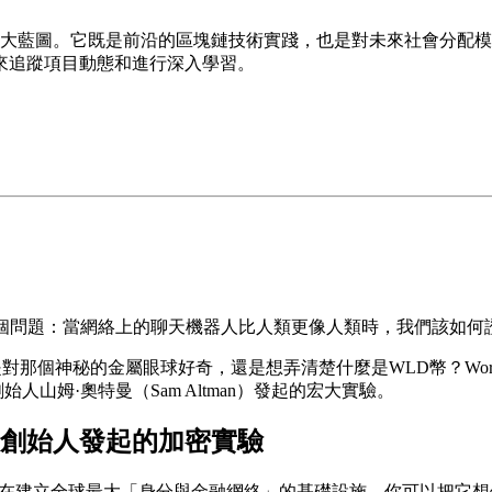
人類共存」的宏大藍圖。它既是前沿的區塊鏈技術實踐，也是對未來社
來追蹤項目動態和進行深入學習。
一個問題：當網絡上的聊天機器人比人類更像人類時，我們該如何
論你是對那個神秘的金屬眼球好奇，還是想弄清楚
什麼是WLD幣？Wor
人山姆·奧特曼（Sam Altman）發起的宏大實驗。
nAI創始人發起的加密實驗
一個旨在建立全球最大「身分與金融網絡」的基礎設施。你可以把它