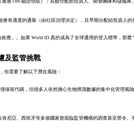
（通過 Orb 驗證領取）；其餘分配給投資人、開發團隊和儲備庫
可能會有適度的通脹（由社區治理決定），且早期分配給投資人
效應」。如果 World ID 真的成為了全球通用的登入標準，那
慮及監管挑戰
之前，你需要了解以下潛在風險：
，僅保留代碼，但很多人依然擔心生物辨識數據的集中化管理風
oin 在肯尼亞、西班牙等多個國家曾面臨監管機構的調查甚至禁