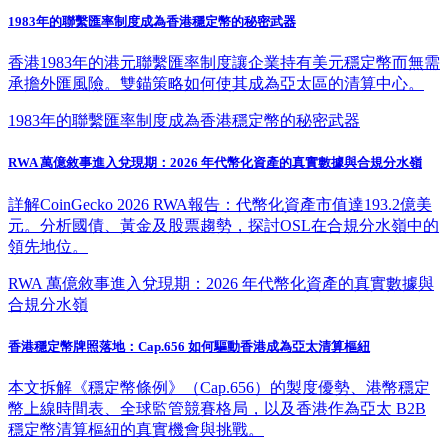
1983年的聯繫匯率制度成為香港穩定幣的秘密武器
香港1983年的港元聯繫匯率制度讓企業持有美元穩定幣而無需
承擔外匯風險。雙錨策略如何使其成為亞太區的清算中心。
1983年的聯繫匯率制度成為香港穩定幣的秘密武器
RWA 萬億敘事進入兌現期：2026 年代幣化資產的真實數據與合規分水嶺
詳解CoinGecko 2026 RWA報告：代幣化資產市值達193.2億美
元。分析國債、黃金及股票趨勢，探討OSL在合規分水嶺中的
領先地位。
RWA 萬億敘事進入兌現期：2026 年代幣化資產的真實數據與
合規分水嶺
香港穩定幣牌照落地：Cap.656 如何驅動香港成為亞太清算樞紐
本文拆解《穩定幣條例》（Cap.656）的製度優勢、港幣穩定
幣上線時間表、全球監管競賽格局，以及香港作為亞太 B2B
穩定幣清算樞紐的真實機會與挑戰。