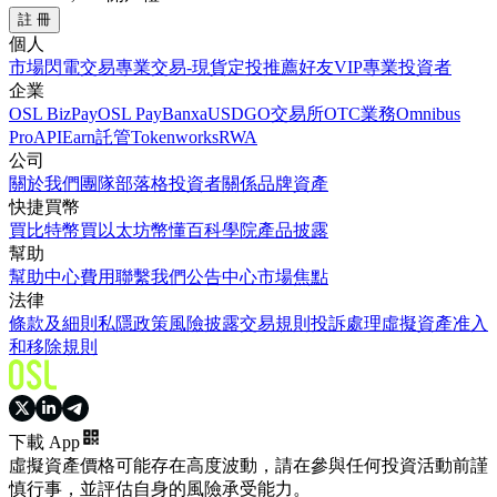
註 冊
個人
市場
閃電交易
專業交易-現貨
定投
推薦好友
VIP
專業投資者
企業
OSL BizPay
OSL Pay
Banxa
USDGO
交易所
OTC業務
Omnibus
Pro
API
Earn
託管
Tokenworks
RWA
公司
關於我們
團隊
部落格
投資者關係
品牌資產
快捷買幣
買比特幣
買以太坊
幣懂百科
學院
產品披露
幫助
幫助中心
費用
聯繫我們
公告中心
市場焦點
法律
條款及細則
私隱政策
風險披露
交易規則
投訴處理
虛擬資產准入
和移除規則
下載 App
虛擬資產價格可能存在高度波動，請在參與任何投資活動前謹
慎行事，並評估自身的風險承受能力。