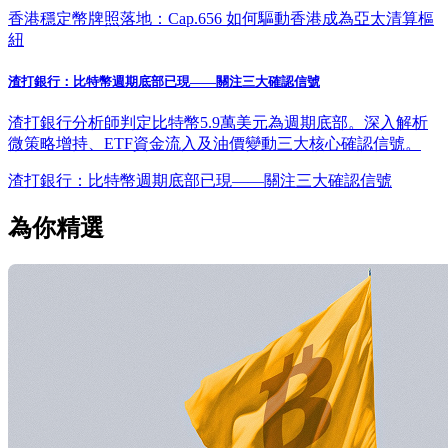
香港穩定幣牌照落地：Cap.656 如何驅動香港成為亞太清算樞
紐
渣打銀行：比特幣週期底部已現——關注三大確認信號
渣打銀行分析師判定比特幣5.9萬美元為週期底部。深入解析
微策略增持、ETF資金流入及油價變動三大核心確認信號。
渣打銀行：比特幣週期底部已現——關注三大確認信號
為你精選