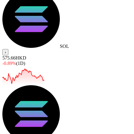
SOL
›
575.66
HKD
-0.89%
(1D)