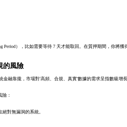
aking Period），比如需要等待 7 天才能取回。在質押期間，
視的風險
融靠攏，市場對'高頻、合規、真實'數據的需求呈指數級增長。Pyth
風險：
存在絕對無漏洞的系統。