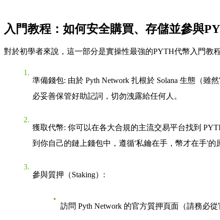
入門教程：如何安全購買、存儲並參與PY
對於初學者來說，這一部分是實操性最強的
PYTH代幣入門教
準備錢包
: 由於 Pyth Network 扎根於 Solana
必妥善保管好助記詞，切勿洩露給任何人。
獲取代幣
: 你可以在各大合規的主流交易平台找到 P
到你自己的鏈上錢包中，遵循'私鑰在手，幣才在手'的
參與質押（Staking）
:
訪問 Pyth Network 的官方質押頁面（