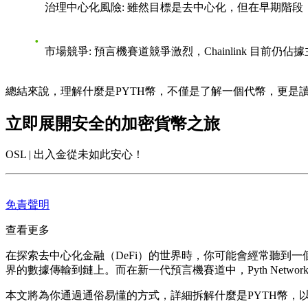
治理中心化風險
: 雖然目標是去中心化，但在早期階
市場競爭
: 預言機賽道競爭激烈，Chainlink 目前
總結來說，理解
什麼是PYTH幣
，不僅是了解一個代幣，更是讀
立即展開安全的加密貨幣之旅
OSL | 出入金從未如此安心！
免責聲明
查看更多
在探索去中心化金融（DeFi）的世界時，你可能會經常聽到一個
界的數據傳輸到鏈上。而在新一代預言機賽道中，Pyth Netw
本文將為你通過通俗易懂的方式，詳細拆解
什麼是PYTH幣
，