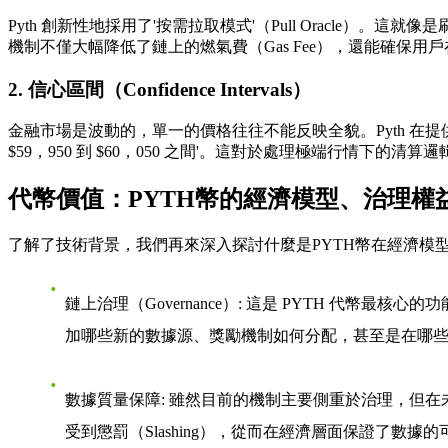
Pyth 創新性地採用了'按需拉取模式'（Pull Oracle
機制不僅大幅降低了鏈上的燃氣費（Gas Fee），還能確保
2. 信心區間（Confidence Intervals）
金融市場是波動的，單一的價格往往不能反映全貌。Pyth 在提供價
$59，950 到 $60，050 之間'。這對於處理極端行情下
代幣價值：PYTH幣的經濟模型、治理權
了解了技術背景，我們再來深入探討
什麼是PYTH幣
在經濟模型
鏈上治理（Governance）
: 這是 PYTH 代幣最核
加哪些新的數據源、獎勵機制如何分配，甚至是在哪些新的
數據質量保障
: 雖然目前的機制主要側重於治理，但
受到懲罰（Slashing），從而在經濟層面保證了數據