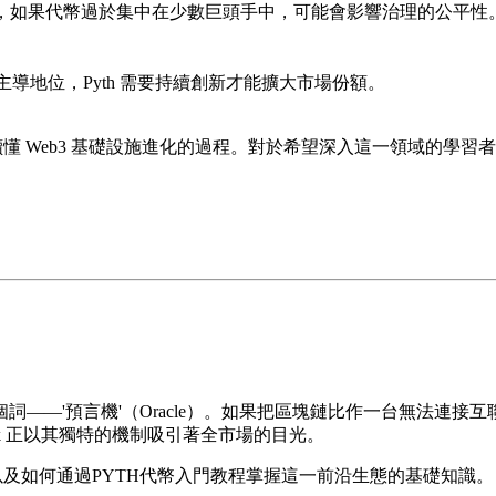
段，如果代幣過於集中在少數巨頭手中，可能會影響治理的公平性
仍佔據主導地位，Pyth 需要持續創新才能擴大市場份額。
懂 Web3 基礎設施進化的過程。對於希望深入這一領域的學
詞——'預言機'（Oracle）。如果把區塊鏈比作一台無法連接
ork 正以其獨特的機制吸引著全市場的目光。
以及如何通過
PYTH代幣入門教程
掌握這一前沿生態的基礎知識。