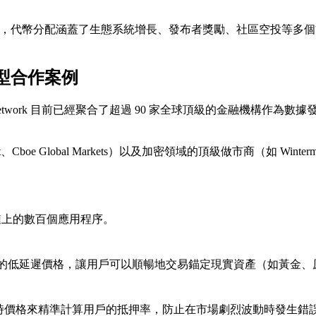
100 億枚，代幣分配涵蓋了生態系統增長、發布者獎勵、社區空投
典型合作案例
etwork 目前已經聚合了超過 90 家全球頂級的金融機構作為數據
t、Cboe Global Markets）以及加密領域的頂級做市商（如 Win
區塊鏈上的數百個應用程序。
利用 Pyth 的低延遲價格，讓用戶可以順暢地交易錨定現實資產（如黃
賴 Pyth 的實時價格來精準計算用戶的抵押率，防止在市場劇烈波動時發生