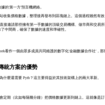
融數據的'第一方'預言機網絡。
網站收集價格數據，整理後再發布到區塊鏈上。這個過程雖然有
直連光纖'。它直接邀請那些擁有第一手數據的頂級交易機構、做市商
去除了中間商，確保了數據的速度和準確性。
yth Network看作一個由眾多成員共同維護的數字化'金融數據合作社
比傳統方案的優勢
機，為什麼還需要 Pyth？這主要得益於其技術架構上的兩大革新。
都會定期（比如每隔幾分鐘）把價格數據更新到鏈上。這就像是