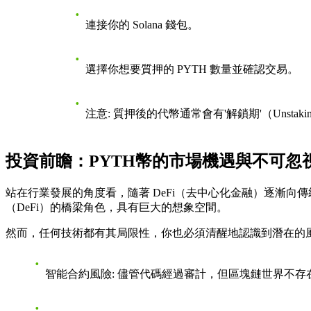
連接你的 Solana 錢包。
選擇你想要質押的 PYTH 數量並確認交易。
注意
: 質押後的代幣通常會有'解鎖期'（Unst
投資前瞻：PYTH幣的市場機遇與不可忽
站在行業發展的角度看，隨著 DeFi（去中心化金融）逐漸向傳統金
（DeFi）的橋梁角色，具有巨大的想象空間。
然而，任何技術都有其局限性，你也必須清醒地認識到潛在的
智能合約風險
: 儘管代碼經過審計，但區塊鏈世界不