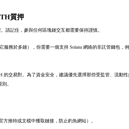
TH質押
程
。請記住，參與任何區塊鏈交互都需要保持謹慎。
 生態（雖然它服務於多鏈），你需要一個支持 Solana 網絡的非託管錢包，例如
YTH 的交易對。為了資金安全，建議優先選擇那些受監管、流
原則。
請務必從官方推特或文檔中獲取鏈接，防止釣魚網站）。