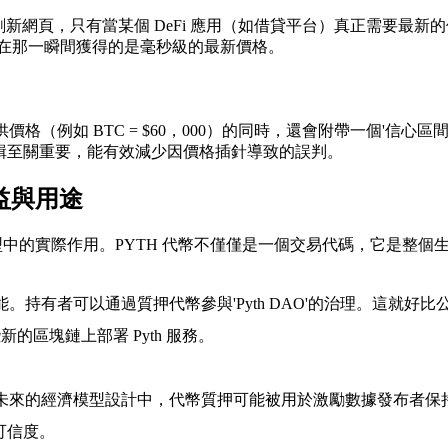
）。這就像是刷新網頁，只有當某個 DeFi 應用（如借貸平台）真正
用戶在那一瞬間獲得的是毫秒級的最新價格。
格（例如 BTC = $60，000）的同時，還會附帶一個'信心區
的清算邏輯至關重要，能有效減少因價格插針導致的誤判。
益與用途
中的實際作用。PYTH 代幣不僅僅是一個交易代碼，它是整個
心的功能。持有者可以通過質押代幣參與'Pyth DAO'的治理。
區塊鏈上部署 Pyth 服務。
在未來的經濟模型設計中，代幣質押可能被用於激勵數據發布者
的可信度。