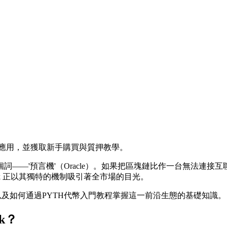
Fi中的應用，並獲取新手購買與質押教學。
詞——'預言機'（Oracle）。如果把區塊鏈比作一台無法連接
ork 正以其獨特的機制吸引著全市場的目光。
以及如何通過
PYTH代幣入門教程
掌握這一前沿生態的基礎知識。
k？