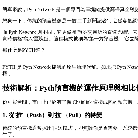
簡單來說，Pyth Network 是一個專門為區塊鏈提供高保真金
想象一下，傳統的預言機像是一個'二手新聞記者'，它從各個
而 Pyth Network 則不同，它更像是'證券交易所的
實時價格'寫入'區塊鏈。這種模式被稱為'第一方預言機'，它
那什麼是PYTH幣？
PYTH 是 Pyth Network 協議的原生治理代幣。如果把 P
權'。
技術解析：Pyth預言機的運作原理與相
你可能會問，市面上已經有了像 Chainlink 這樣成熟的預言
1. 從'推'（Push）到'拉'（Pull）的轉變
傳統的預言機通常採用'推送模式'，即無論你是否需要，系統
生了。