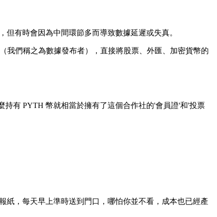
效，但有時會因為中間環節多而導致數據延遲或失真。
和交易所（我們稱之為數據發布者），直接將股票、外匯、加密貨幣的
'，那麼持有 PYTH 幣就相當於擁有了這個合作社的'會員證'和'投票
訂報紙，每天早上準時送到門口，哪怕你並不看，成本也已經產