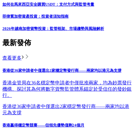
如何在馬來西亞安全購買USDT：支付方式與監管考量
菲律賓加密資產投資：投資者須知指南
2026年越南加密貨幣投資：監管框架、市場趨勢與風險解析
最新發佈
查看更多
香港從36家申請者中僅選出2家穩定幣發行商——兩家均以港元為支撐
香港金管局在36名穩定幣申請者中僅批准兩家，均為鈔票發行
機構。探討其為何將數字貨幣監管體系錨定於受信任的發鈔銀
行。
香港從36家申請者中僅選出2家穩定幣發行商——兩家均以港
元為支撐
香港贏得穩定幣競賽——但領先優勢僅剩24個月