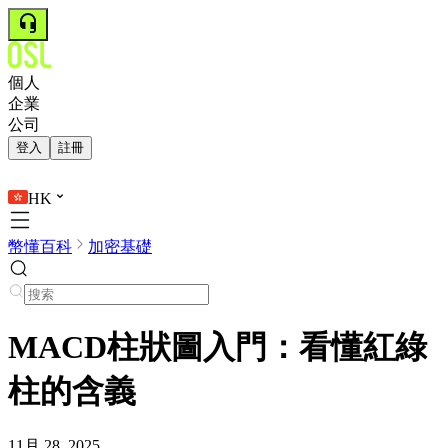
個人
企業
公司
登入
註冊
HK
幣懂百科
加密基礎
MACD柱狀圖入門：看懂紅綠
柱的含義
11月 28, 2025