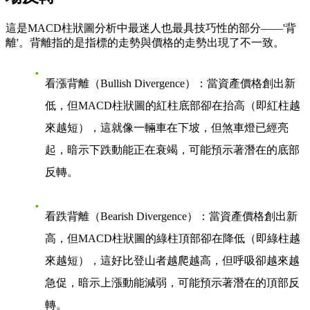
這是MACD柱狀圖分析中最迷人也最具技巧性的部分——'背
離'。背離指的是指標的走勢與價格的走勢出現了不一致。
看漲背離（Bullish Divergence）
：當資產價格創出新
低，但MACD柱狀圖的紅柱底部卻在抬高（即紅柱越
來越短），這就像一輛車在下坡，但煞車燈已經亮
起，暗示下跌動能正在衰竭，可能預示著潛在的底部
反轉。
看跌背離（Bearish Divergence）
：當資產價格創出新
高，但MACD柱狀圖的綠柱頂部卻在降低（即綠柱越
來越短），這好比登山者越爬越高，但呼吸卻越來越
急促，暗示上漲動能減弱，可能預示著潛在的頂部反
轉。