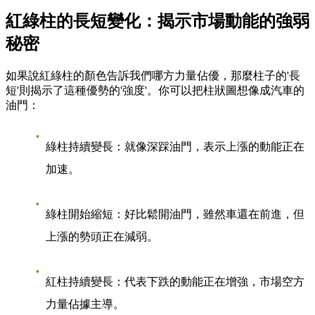
紅綠柱的長短變化：揭示市場動能的強弱
秘密
如果說紅綠柱的顏色告訴我們哪方力量佔優，那麼柱子的'長
短'則揭示了這種優勢的'強度'。你可以把柱狀圖想像成汽車的
油門：
綠柱持續變長
：就像深踩油門，表示上漲的動能正在
加速。
綠柱開始縮短
：好比鬆開油門，雖然車還在前進，但
上漲的勢頭正在減弱。
紅柱持續變長
：代表下跌的動能正在增強，市場空方
力量佔據主導。