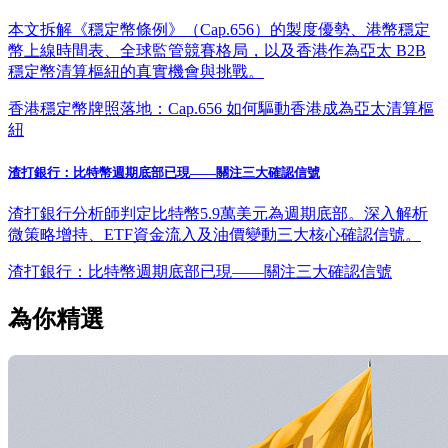
本文拆解《穩定幣條例》（Cap.656）的製度優勢、港幣穩定
幣上線時間表、全球監管競賽格局，以及香港作為亞太 B2B
穩定幣清算樞紐的真實機會與挑戰。
香港穩定幣牌照落地：Cap.656 如何驅動香港成為亞太清算樞
紐
渣打銀行：比特幣週期底部已現——關注三大確認信號
渣打銀行分析師判定比特幣5.9萬美元為週期底部。深入解析
微策略增持、ETF資金流入及油價變動三大核心確認信號。
渣打銀行：比特幣週期底部已現——關注三大確認信號
為你精選