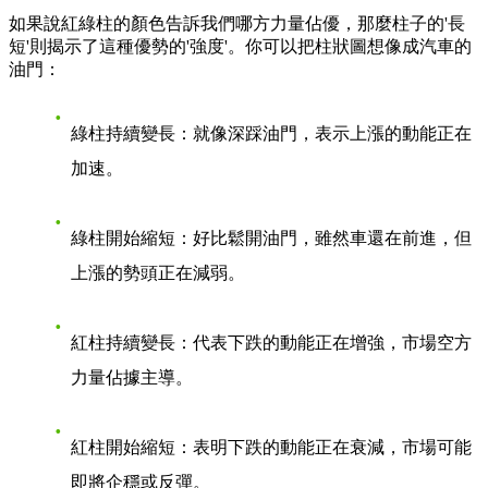
如果說紅綠柱的顏色告訴我們哪方力量佔優，那麼柱子的'長
短'則揭示了這種優勢的'強度'。你可以把柱狀圖想像成汽車的
油門：
綠柱持續變長
：就像深踩油門，表示上漲的動能正在
加速。
綠柱開始縮短
：好比鬆開油門，雖然車還在前進，但
上漲的勢頭正在減弱。
紅柱持續變長
：代表下跌的動能正在增強，市場空方
力量佔據主導。
紅柱開始縮短
：表明下跌的動能正在衰減，市場可能
即將企穩或反彈。