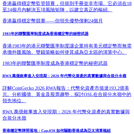
香港贏得穩定幣監管競賽，但規則手冊並非市場。它必須在18
至24個月內解決五項風險矩陣，以建立真正的樞紐。
香港贏得穩定幣競賽——但領先優勢僅剩24個月
1983年的聯繫匯率制度成為香港穩定幣的秘密武器
香港1983年的港元聯繫匯率制度讓企業持有美元穩定幣而無需
承擔外匯風險。雙錨策略如何使其成為亞太區的清算中心。
1983年的聯繫匯率制度成為香港穩定幣的秘密武器
RWA 萬億敘事進入兌現期：2026 年代幣化資產的真實數據與合規分水嶺
詳解CoinGecko 2026 RWA報告：代幣化資產市值達193.2億美
元。分析國債、黃金及股票趨勢，探討OSL在合規分水嶺中的
領先地位。
RWA 萬億敘事進入兌現期：2026 年代幣化資產的真實數據與
合規分水嶺
香港穩定幣牌照落地：Cap.656 如何驅動香港成為亞太清算樞紐