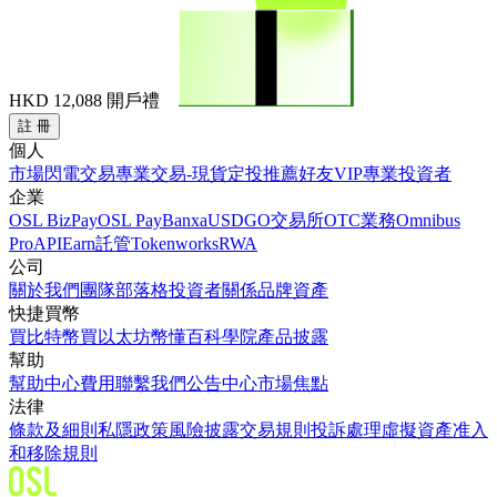
HKD 12,088
開戶禮
註 冊
個人
市場
閃電交易
專業交易-現貨
定投
推薦好友
VIP
專業投資者
企業
OSL BizPay
OSL Pay
Banxa
USDGO
交易所
OTC業務
Omnibus
Pro
API
Earn
託管
Tokenworks
RWA
公司
關於我們
團隊
部落格
投資者關係
品牌資產
快捷買幣
買比特幣
買以太坊
幣懂百科
學院
產品披露
幫助
幫助中心
費用
聯繫我們
公告中心
市場焦點
法律
條款及細則
私隱政策
風險披露
交易規則
投訴處理
虛擬資產准入
和移除規則