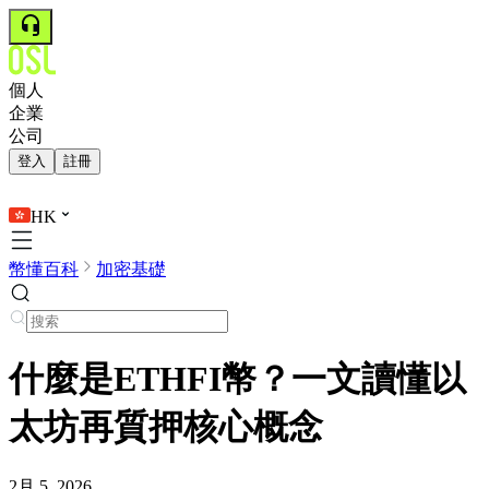
個人
企業
公司
登入
註冊
HK
幣懂百科
加密基礎
什麼是ETHFI幣？一文讀懂以
太坊再質押核心概念
2月 5, 2026