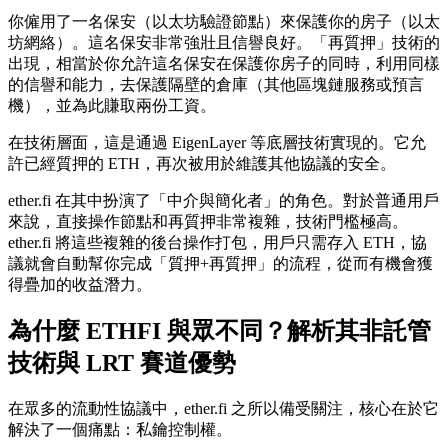
你僱用了一名保安（以太坊驗證節點）來保護你的房子（以太
坊網絡）。這名保安非常強壯且信譽良好。「再質押」技術的
出現，相當於你允許這名保安在保護你房子的同時，利用同樣
的信譽和能力，去保護隔壁的倉庫（其他區塊鏈服務或預言
機），並為此賺取兩份工資。
在技術層面，這是通過 EigenLayer 等底層技術實現的。它允
許已經質押的 ETH，再次被用於維護其他協議的安全。
ether.fi 在其中扮演了「中介與簡化者」的角色。對於普通用戶
來說，直接操作節點和再質押非常複雜，技術門檻極高。
ether.fi 將這些複雜的後台操作打包，用戶只需存入 ETH，協
議就會自動幫你完成「質押+再質押」的流程，從而有機會獲
得疊加的收益潛力。
為什麼 ETHFI 與眾不同？解析其非託管
技術與 LRT 賽道優勢
在眾多的流動性協議中，ether.fi 之所以備受關注，核心在於它
解決了一個痛點：
私鑰控制權
。