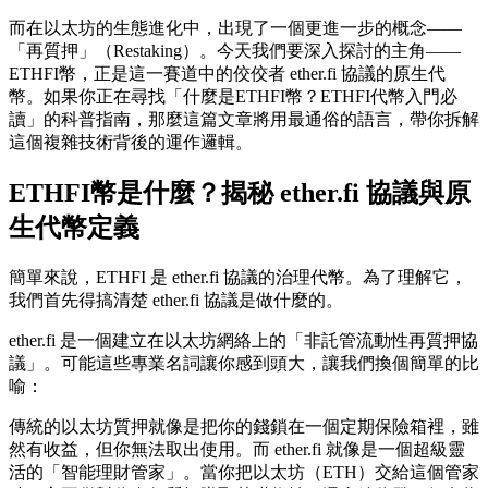
而在以太坊的生態進化中，出現了一個更進一步的概念——
「再質押」（Restaking）。今天我們要深入探討的主角——
ETHFI幣，正是這一賽道中的佼佼者 ether.fi 協議的原生代
幣。如果你正在尋找「什麼是ETHFI幣？ETHFI代幣入門必
讀」的科普指南，那麼這篇文章將用最通俗的語言，帶你拆解
這個複雜技術背後的運作邏輯。
ETHFI幣是什麼？揭秘 ether.fi 協議與原
生代幣定義
簡單來說，ETHFI 是 ether.fi 協議的治理代幣。為了理解它，
我們首先得搞清楚 ether.fi 協議是做什麼的。
ether.fi 是一個建立在以太坊網絡上的「非託管流動性再質押協
議」。可能這些專業名詞讓你感到頭大，讓我們換個簡單的比
喻：
傳統的以太坊質押就像是把你的錢鎖在一個定期保險箱裡，雖
然有收益，但你無法取出使用。而 ether.fi 就像是一個超級靈
活的「智能理財管家」。當你把以太坊（ETH）交給這個管家