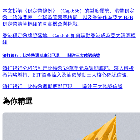
本文拆解《穩定幣條例》（Cap.656）的製度優勢、港幣穩定
幣上線時間表、全球監管競賽格局，以及香港作為亞太 B2B
穩定幣清算樞紐的真實機會與挑戰。
香港穩定幣牌照落地：Cap.656 如何驅動香港成為亞太清算樞
紐
渣打銀行：比特幣週期底部已現——關注三大確認信號
渣打銀行分析師判定比特幣5.9萬美元為週期底部。深入解析
微策略增持、ETF資金流入及油價變動三大核心確認信號。
渣打銀行：比特幣週期底部已現——關注三大確認信號
為你精選