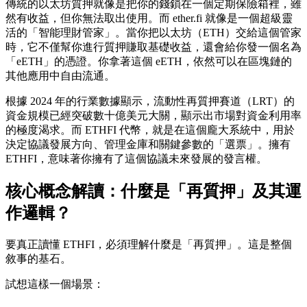
傳統的以太坊質押就像是把你的錢鎖在一個定期保險箱裡，雖
然有收益，但你無法取出使用。而 ether.fi 就像是一個超級靈
活的「智能理財管家」。當你把以太坊（ETH）交給這個管家
時，它不僅幫你進行質押賺取基礎收益，還會給你發一個名為
「eETH」的憑證。你拿著這個 eETH，依然可以在區塊鏈的
其他應用中自由流通。
根據 2024 年的行業數據顯示，流動性再質押賽道（LRT）的
資金規模已經突破數十億美元大關，顯示出市場對資金利用率
的極度渴求。而 ETHFI 代幣，就是在這個龐大系統中，用於
決定協議發展方向、管理金庫和關鍵參數的「選票」。擁有
ETHFI，意味著你擁有了這個協議未來發展的發言權。
核心概念解讀：什麼是「再質押」及其運
作邏輯？
要真正讀懂 ETHFI，必須理解什麼是「再質押」。這是整個
敘事的基石。
試想這樣一個場景：