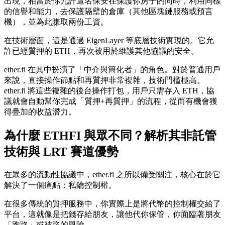
出現，相當於你允許這名保安在保護你房子的同時，利用同樣
的信譽和能力，去保護隔壁的倉庫（其他區塊鏈服務或預言
機），並為此賺取兩份工資。
在技術層面，這是通過 EigenLayer 等底層技術實現的。它允
許已經質押的 ETH，再次被用於維護其他協議的安全。
ether.fi 在其中扮演了「中介與簡化者」的角色。對於普通用戶
來說，直接操作節點和再質押非常複雜，技術門檻極高。
ether.fi 將這些複雜的後台操作打包，用戶只需存入 ETH，協
議就會自動幫你完成「質押+再質押」的流程，從而有機會獲
得疊加的收益潛力。
為什麼 ETHFI 與眾不同？解析其非託管
技術與 LRT 賽道優勢
在眾多的流動性協議中，ether.fi 之所以備受關注，核心在於它
解決了一個痛點：
私鑰控制權
。
在很多傳統的質押服務中，你實際上是將代幣的控制權交給了
平台，這就像是把錢存給朋友，讓他代你保管，你面臨著朋友
「跑路」或被盜的風險。