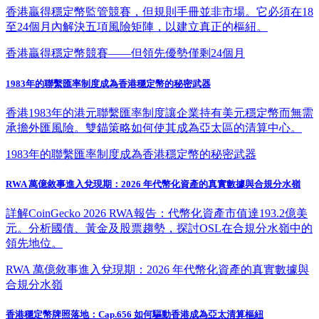
香港贏得穩定幣監管競賽，但規則手冊並非市場。它必須在18
至24個月內解決五項風險矩陣，以建立真正的樞紐。
香港贏得穩定幣競賽——但領先優勢僅剩24個月
1983年的聯繫匯率制度成為香港穩定幣的秘密武器
香港1983年的港元聯繫匯率制度讓企業持有美元穩定幣而無需
承擔外匯風險。雙錨策略如何使其成為亞太區的清算中心。
1983年的聯繫匯率制度成為香港穩定幣的秘密武器
RWA 萬億敘事進入兌現期：2026 年代幣化資產的真實數據與合規分水嶺
詳解CoinGecko 2026 RWA報告：代幣化資產市值達193.2億美
元。分析國債、黃金及股票趨勢，探討OSL在合規分水嶺中的
領先地位。
RWA 萬億敘事進入兌現期：2026 年代幣化資產的真實數據與
合規分水嶺
香港穩定幣牌照落地：Cap.656 如何驅動香港成為亞太清算樞紐