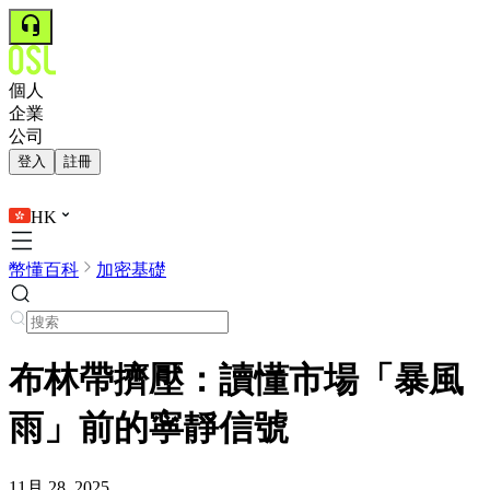
個人
企業
公司
登入
註冊
HK
幣懂百科
加密基礎
布林帶擠壓：讀懂市場「暴風
雨」前的寧靜信號
11月 28, 2025