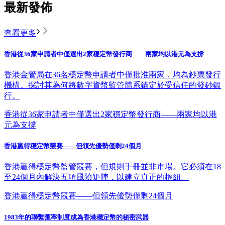
最新發佈
查看更多
香港從36家申請者中僅選出2家穩定幣發行商——兩家均以港元為支撐
香港金管局在36名穩定幣申請者中僅批准兩家，均為鈔票發行
機構。探討其為何將數字貨幣監管體系錨定於受信任的發鈔銀
行。
香港從36家申請者中僅選出2家穩定幣發行商——兩家均以港
元為支撐
香港贏得穩定幣競賽——但領先優勢僅剩24個月
香港贏得穩定幣監管競賽，但規則手冊並非市場。它必須在18
至24個月內解決五項風險矩陣，以建立真正的樞紐。
香港贏得穩定幣競賽——但領先優勢僅剩24個月
1983年的聯繫匯率制度成為香港穩定幣的秘密武器