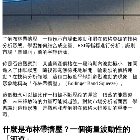
了解布林帶擠壓，一種預示市場低波動和潛在價格突破的技術
分析形態。學習如何結合成交量、RSI等指標進行分析，識別
市場「暴風雨」前的寧靜信號。
你是否曾觀察到，某些資產價格在一段時期內波動極小，如同
進入了休眠狀態，隨後卻毫無徵兆地展開一輪劇烈的價格運
動？在技術分析領域，這種由極度平靜到劇烈波動的現象，被
形象地稱為「布林帶擠壓」（Bollinger Band Squeeze）。
這個概念可以被比作一根被不斷壓縮的彈簧：積蓄的能量越
多，未來釋放時的力量可能就越強。對於市場分析者而言，學
習識別這種形態，是觀察和理解潛在價格大幅波動的重要一
環。
什麼是布林帶擠壓？一個衡量波動性的
「河道」