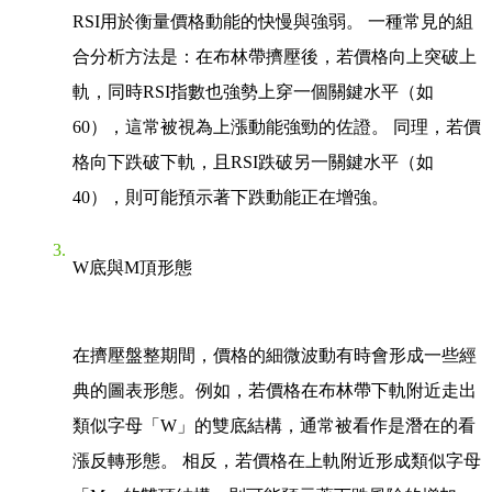
RSI用於衡量價格動能的快慢與強弱。 一種常見的組
合分析方法是：在布林帶擠壓後，若價格向上突破上
軌，同時RSI指數也強勢上穿一個關鍵水平（如
60），這常被視為上漲動能強勁的佐證。 同理，若價
格向下跌破下軌，且RSI跌破另一關鍵水平（如
40），則可能預示著下跌動能正在增強。
W底與M頂形態
在擠壓盤整期間，價格的細微波動有時會形成一些經
典的圖表形態。例如，若價格在布林帶下軌附近走出
類似字母「W」的雙底結構，通常被看作是潛在的看
漲反轉形態。 相反，若價格在上軌附近形成類似字母