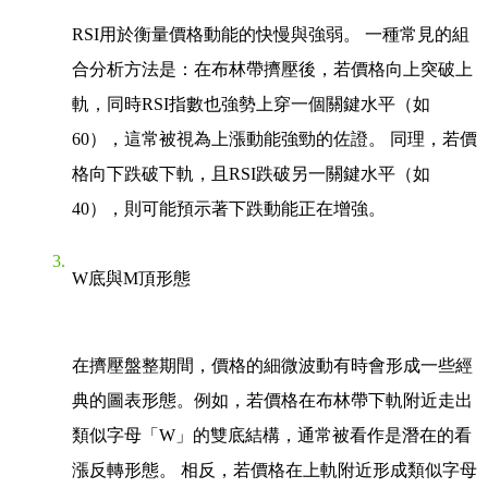
RSI用於衡量價格動能的快慢與強弱。 一種常見的組
合分析方法是：在布林帶擠壓後，若價格向上突破上
軌，同時RSI指數也強勢上穿一個關鍵水平（如
60），這常被視為上漲動能強勁的佐證。 同理，若價
格向下跌破下軌，且RSI跌破另一關鍵水平（如
40），則可能預示著下跌動能正在增強。
W底與M頂形態
在擠壓盤整期間，價格的細微波動有時會形成一些經
典的圖表形態。例如，若價格在布林帶下軌附近走出
類似字母「W」的雙底結構，通常被看作是潛在的看
漲反轉形態。 相反，若價格在上軌附近形成類似字母