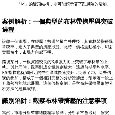
「M」的雙頂結構，則可能預示著下跌風險的增加。
案例解析：一個典型的布林帶擠壓與突破
過程
設想一個市場，在經歷了數週的橫向整理後，其布林帶變得異
常狹窄，進入了典型的擠壓狀態。此時，價格波動極小，K線
實體短小，市場方向感不明。
隨後某日，一根實體較長的K線強力向上突破了布林帶的上
軌。與此同時，觀察到成交量急劇放大，遠超前期平均水平。
RSI指標也從50附近的中性區域快速拉升，突破了70。這些信
號的疊加，構成了一個相對完整的分析證據鏈，預示著一段上
升趨勢可能就此展開。這個假想案例，是對布林帶擠壓形態分
析方法的經典演繹。
識別陷阱：觀察布林帶擠壓的注意事項
當然，市場分析並非總能精準預測，分析者常會遇到「假突