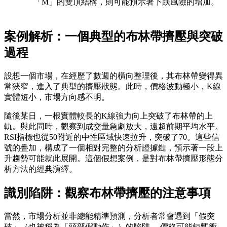
「M」的雙頂結構，則可能預示著下跌風險的增加。
案例解析：一個典型的布林帶擠壓與突破
過程
設想一個市場，在經歷了數週的橫向整理後，其布林帶變得異
常狹窄，進入了典型的擠壓狀態。此時，價格波動極小，K線
實體短小，市場方向感不明。
隨後某日，一根實體較長的K線強力向上突破了布林帶的上
軌。與此同時，觀察到成交量急劇放大，遠超前期平均水平。
RSI指標也從50附近的中性區域快速拉升，突破了70。這些信
號的疊加，構成了一個相對完整的分析證據鏈，預示著一段上
升趨勢可能就此展開。這個假想案例，是對布林帶擠壓形態分
析方法的經典演繹。
識別陷阱：觀察布林帶擠壓的注意事項
當然，市場分析並非總能精準預測，分析者常會遇到「假突
破」（也被稱為「頭部假動作」）的陷阱。 價格可能短暫衝