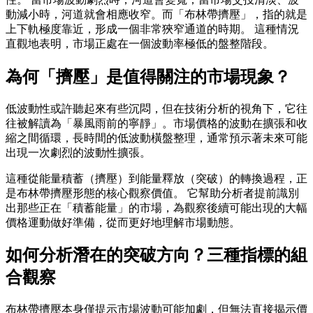
動減小時，河道就會相應收窄。而「布林帶擠壓」，指的就是
上下軌極度靠近，形成一個非常狹窄通道的時期。 這種情況
直觀地表明，市場正處在一個波動率極低的盤整階段。
為何「擠壓」是值得關注的市場現象？
低波動性或許聽起來有些沉悶，但在技術分析的視角下，它往
往被解讀為「暴風雨前的寧靜」。市場價格的波動在擴張和收
縮之間循環，長時間的低波動橫盤整理，通常預示著未來可能
出現一次劇烈的波動性擴張。
這種從能量積蓄（擠壓）到能量釋放（突破）的轉換過程，正
是布林帶擠壓形態的核心觀察價值。 它幫助分析者提前識別
出那些正在「積蓄能量」的市場，為觀察後續可能出現的大幅
價格運動做好準備，從而更好地理解市場動態。
如何分析潛在的突破方向？三種指標的組
合觀察
布林帶擠壓本身僅提示市場波動可能加劇，但無法直接揭示價