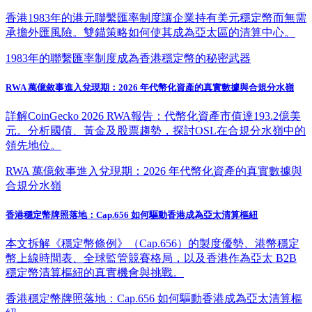
香港1983年的港元聯繫匯率制度讓企業持有美元穩定幣而無需
承擔外匯風險。雙錨策略如何使其成為亞太區的清算中心。
1983年的聯繫匯率制度成為香港穩定幣的秘密武器
RWA 萬億敘事進入兌現期：2026 年代幣化資產的真實數據與合規分水嶺
詳解CoinGecko 2026 RWA報告：代幣化資產市值達193.2億美
元。分析國債、黃金及股票趨勢，探討OSL在合規分水嶺中的
領先地位。
RWA 萬億敘事進入兌現期：2026 年代幣化資產的真實數據與
合規分水嶺
香港穩定幣牌照落地：Cap.656 如何驅動香港成為亞太清算樞紐
本文拆解《穩定幣條例》（Cap.656）的製度優勢、港幣穩定
幣上線時間表、全球監管競賽格局，以及香港作為亞太 B2B
穩定幣清算樞紐的真實機會與挑戰。
香港穩定幣牌照落地：Cap.656 如何驅動香港成為亞太清算樞