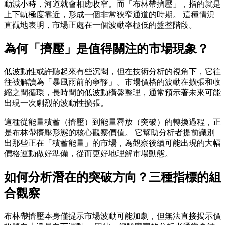
動減小時，河道就會相應收窄。而「布林帶擠壓」，指的就是
上下軌極度靠近，形成一個非常狹窄通道的時期。 這種情況
直觀地表明，市場正處在一個波動率極低的盤整階段。
為何「擠壓」是值得關注的市場現象？
低波動性或許聽起來有些沉悶，但在技術分析的視角下，它往
往被解讀為「暴風雨前的寧靜」。市場價格的波動在擴張和收
縮之間循環，長時間的低波動橫盤整理，通常預示著未來可能
出現一次劇烈的波動性擴張。
這種從能量積蓄（擠壓）到能量釋放（突破）的轉換過程，正
是布林帶擠壓形態的核心觀察價值。 它幫助分析者提前識別
出那些正在「積蓄能量」的市場，為觀察後續可能出現的大幅
價格運動做好準備，從而更好地理解市場動態。
如何分析潛在的突破方向？三種指標的組
合觀察
布林帶擠壓本身僅提示市場波動可能加劇，但無法直接揭示價