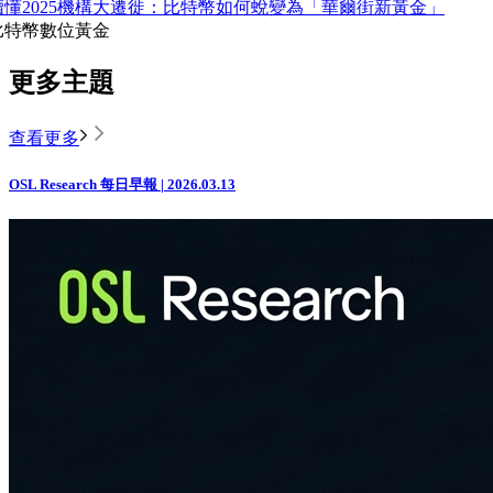
讀懂2025機構大遷徙：比特幣如何蛻變為「華爾街新黃金」
比特幣
數位黃金
更多主題
查看更多
OSL Research 每日早報 | 2026.03.13