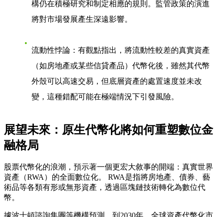
構仍在積極研究和制定相應的規則。監管政策的演進
將對市場發展產生深遠影響。
流動性悖論
：有觀點指出，將流動性較差的真實資產
（如房地產或某些信貸產品）代幣化後，雖然其代幣
外殼可以高速交易，但底層資產的處置速度並未改
變，這種錯配可能在極端情況下引發風險。
展望未來：原生代幣化將如何重塑數位金
融格局
股票代幣化的浪潮，預示著一個更宏大敘事的開端：真實世界
資產（RWA）的全面數位化。 RWA是指將房地產、債券、藝
術品等各類有形或無形資產，透過區塊鏈技術轉化為數位代
幣。
據波士頓諮詢集團等機構預測，到2030年，全球資產代幣化市