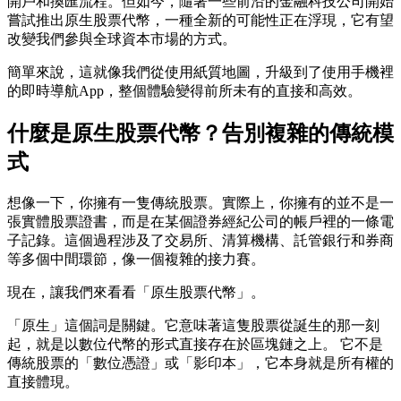
開戶和換匯流程。但如今，隨著一些前沿的金融科技公司開始
嘗試推出原生股票代幣，一種全新的可能性正在浮現，它有望
改變我們參與全球資本市場的方式。
簡單來說，這就像我們從使用紙質地圖，升級到了使用手機裡
的即時導航App，整個體驗變得前所未有的直接和高效。
什麼是原生股票代幣？告別複雜的傳統模
式
想像一下，你擁有一隻傳統股票。實際上，你擁有的並不是一
張實體股票證書，而是在某個證券經紀公司的帳戶裡的一條電
子記錄。這個過程涉及了交易所、清算機構、託管銀行和券商
等多個中間環節，像一個複雜的接力賽。
現在，讓我們來看看「原生股票代幣」。
「原生」這個詞是關鍵。它意味著這隻股票從誕生的那一刻
起，就是以數位代幣的形式直接存在於區塊鏈之上。 它不是
傳統股票的「數位憑證」或「影印本」，它本身就是所有權的
直接體現。