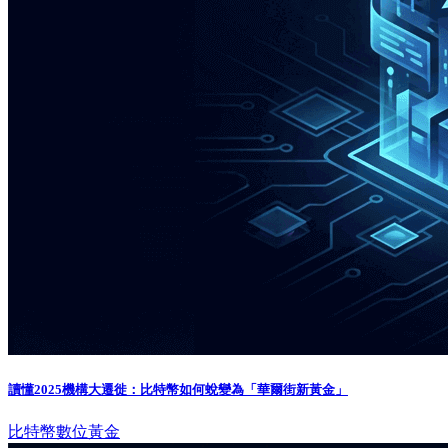
讀懂2025機構大遷徙：比特幣如何蛻變為「華爾街新黃金」
比特幣
數位黃金