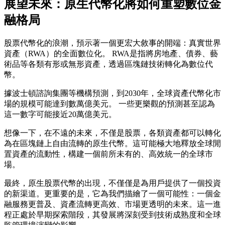
展望未來：原生代幣化將如何重塑數位金
融格局
股票代幣化的浪潮，預示著一個更宏大敘事的開端：真實世界
資產（RWA）的全面數位化。 RWA是指將房地產、債券、藝
術品等各類有形或無形資產，透過區塊鏈技術轉化為數位代
幣。
據波士頓諮詢集團等機構預測，到2030年，全球資產代幣化市
場的規模可能達到數萬億美元。 一些更樂觀的預測甚至認為
這一數字可能接近20萬億美元。
想像一下，在不遠的未來，不僅是股票，各類資產都可以轉化
為在區塊鏈上自由流轉的原生代幣。這可能極大地釋放全球閒
置資產的流動性，構建一個前所未有的、高效統一的全球市
場。
最終，原生股票代幣的出現，不僅僅是為用戶提供了一個投資
的新渠道。更重要的是，它為我們描繪了一個可能性：一個金
融服務更普及、資產流轉更高效、市場更透明的未來。這一進
程正處於早期探索階段，其發展將深刻受到技術成熟度和全球