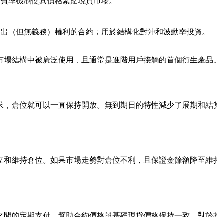
金費率機制使其價格緊貼現貨市場。
賣出（但無義務）權利的合約；用於結構化對沖和波動率投資。
市場結構中被廣泛使用，且通常是進階用戶接觸的首個衍生產品
求，倉位就可以一直保持開放。無到期日的特性減少了展期和結
立和維持倉位。如果市場走勢對倉位不利，且保證金餘額降至維
之間的定期支付，幫助合約價格與基礎現貨價格保持一致。對於