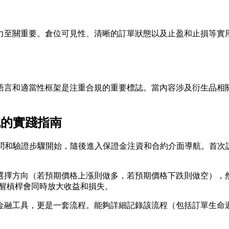
力至關重要。倉位可見性、清晰的訂單狀態以及止盈和止損等實
語言和適當性框架是注重合規的重要標誌。當內容涉及衍生品相
作流的實踐指南
問和驗證步驟開始，隨後進入保證金注資和合約介面導航。首次
選擇方向（若預期價格上漲則做多，若預期價格下跌則做空），然後指定
，提醒槓桿會同時放大收益和損失。
金融工具，更是一套流程。能夠詳細記錄該流程（包括訂單生命週