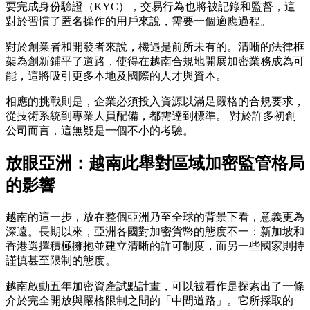
要完成身份驗證（KYC），交易行為也將被記錄和監督，這
對於習慣了匿名操作的用戶來說，需要一個適應過程。
對於創業者和開發者來說
，機遇是前所未有的。清晰的法律框
架為創新鋪平了道路，使得在越南合規地開展加密業務成為可
能，這將吸引更多本地及國際的人才與資本。
相應的挑戰則是
，企業必須投入資源以滿足嚴格的合規要求，
從技術系統到專業人員配備，都需達到標準。 對於許多初創
公司而言，這無疑是一個不小的考驗。
放眼亞洲：越南此舉對區域加密監管格局
的影響
越南的這一步，放在整個亞洲乃至全球的背景下看，意義更為
深遠。長期以來，亞洲各國對加密貨幣的態度不一：新加坡和
香港選擇積極擁抱並建立清晰的許可制度，而另一些國家則持
謹慎甚至限制的態度。
越南啟動五年加密資產試點計畫
，可以被看作是探索出了一條
介於完全開放與嚴格限制之間的「中間道路」。它所採取的