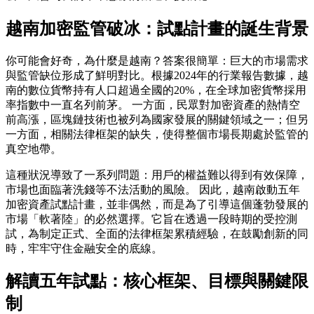
越南加密監管破冰：試點計畫的誕生背景
你可能會好奇，為什麼是越南？答案很簡單：巨大的市場需求
與監管缺位形成了鮮明對比。根據2024年的行業報告數據，越
南的數位貨幣持有人口超過全國的20%，在全球加密貨幣採用
率指數中一直名列前茅。 一方面，民眾對加密資產的熱情空
前高漲，區塊鏈技術也被列為國家發展的關鍵領域之一；但另
一方面，相關法律框架的缺失，使得整個市場長期處於監管的
真空地帶。
這種狀況導致了一系列問題：用戶的權益難以得到有效保障，
市場也面臨著洗錢等不法活動的風險。 因此，
越南啟動五年
加密資產試點計畫
，並非偶然，而是為了引導這個蓬勃發展的
市場「軟著陸」的必然選擇。它旨在透過一段時期的受控測
試，為制定正式、全面的法律框架累積經驗，在鼓勵創新的同
時，牢牢守住金融安全的底線。
解讀五年試點：核心框架、目標與關鍵限
制