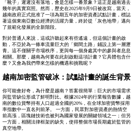
「靴子」遲遲沒有落地，會是怎樣一番景象？這正是越南過去
幾年的真實寫照。然而，歷史在2025年9月9日被改寫，當天，
越南政府正式批准了一項為期五年的加密資產試點計畫，標誌
著這個東南亞數位經濟的活躍力量，終於從「灰色地帶」邁向
了規範化發展的全新階段。
對於普通人來說，這或許聽起來有些遙遠，但這個計畫的啟
動，不亞於為一條車流量巨大的「鄉間土路」鋪設上第一層瀝
青。這不僅關乎市場秩序，更與每一個身處其中的參與者息息
相關。那麼，越南為何要在此刻啟動這項計畫？它具體包含什
麼？又會為我們帶來怎樣的機遇和挑戰呢？
越南加密監管破冰：試點計畫的誕生背景
你可能會好奇，為什麼是越南？答案很簡單：巨大的市場需求
與監管缺位形成了鮮明對比。根據2024年的行業報告數據，越
南的數位貨幣持有人口超過全國的20%，在全球加密貨幣採用
率指數中一直名列前茅。 一方面，民眾對加密資產的熱情空
前高漲，區塊鏈技術也被列為國家發展的關鍵領域之一；但另
一方面，相關法律框架的缺失，使得整個市場長期處於監管的
真空地帶。