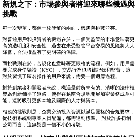
新規之下：市場參與者將迎來哪些機遇與
挑戰
每一次變革，都像一枚硬幣的兩面，機遇與挑戰並存。
對普通用戶和投資者的機遇
在於，一個受監管的市場意味著更
高的透明度和安全性。過去在未受監管平台交易的風險將大大
降低，合法權益有了更明確的保障。
而挑戰則在於
，合規化也意味著更嚴格的流程。例如，用戶需
要完成身份驗證（KYC），交易行為也將被記錄和監督，這
對於習慣了匿名操作的用戶來說，需要一個適應過程。
對於創業者和開發者來說
，機遇是前所未有的。清晰的法律框
架為創新鋪平了道路，使得在越南合規地開展加密業務成為可
能，這將吸引更多本地及國際的人才與資本。
相應的挑戰則是
，企業必須投入資源以滿足嚴格的合規要求，
從技術系統到專業人員配備，都需達到標準。 對於許多初創
公司而言，這無疑是一個不小的考驗。