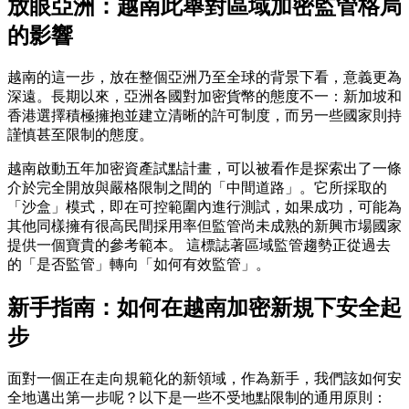
放眼亞洲：越南此舉對區域加密監管格局
的影響
越南的這一步，放在整個亞洲乃至全球的背景下看，意義更為
深遠。長期以來，亞洲各國對加密貨幣的態度不一：新加坡和
香港選擇積極擁抱並建立清晰的許可制度，而另一些國家則持
謹慎甚至限制的態度。
越南啟動五年加密資產試點計畫
，可以被看作是探索出了一條
介於完全開放與嚴格限制之間的「中間道路」。它所採取的
「沙盒」模式，即在可控範圍內進行測試，如果成功，可能為
其他同樣擁有很高民間採用率但監管尚未成熟的新興市場國家
提供一個寶貴的參考範本。 這標誌著區域監管趨勢正從過去
的「是否監管」轉向「如何有效監管」。
新手指南：如何在越南加密新規下安全起
步
面對一個正在走向規範化的新領域，作為新手，我們該如何安
全地邁出第一步呢？以下是一些不受地點限制的通用原則：