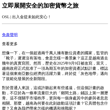
立即展開安全的加密貨幣之旅
OSL | 出入金從未如此安心！
免責聲明
查看更多
想像一下，在一個超過兩千萬人擁有數位資產的國家，監管的
「靴子」遲遲沒有落地，會是怎樣一番景象？這正是越南過去
幾年的真實寫照。然而，歷史在2025年9月9日被改寫，當天，
越南政府正式批准了一項為期五年的加密資產試點計畫，標誌
著這個東南亞數位經濟的活躍力量，終於從「灰色地帶」邁向
了規範化發展的全新階段。
對於普通人來說，這或許聽起來有些遙遠，但這個計畫的啟
動，不亞於為一條車流量巨大的「鄉間土路」鋪設上第一層瀝
青。這不僅關乎市場秩序，更與每一個身處其中的參與者息息
相關。那麼，越南為何要在此刻啟動這項計畫？它具體包含什
麼？又會為我們帶來怎樣的機遇和挑戰呢？