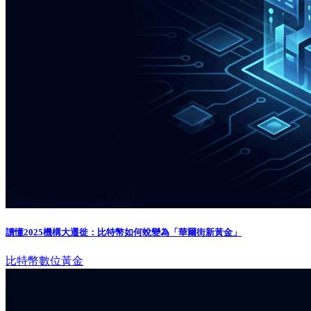
讀懂2025機構大遷徙：比特幣如何蛻變為「華爾街新黃金」
比特幣
數位黃金