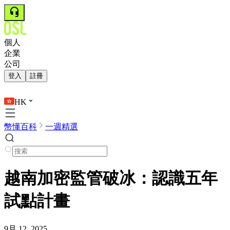
個人
企業
公司
登入
註冊
HK
幣懂百科
一週精選
越南加密監管破冰：認識五年
試點計畫
9月 12, 2025