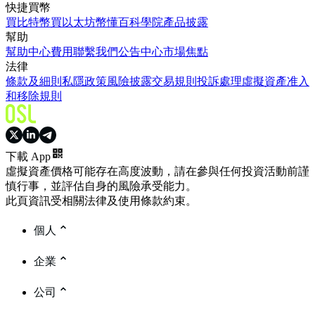
快捷買幣
買比特幣
買以太坊
幣懂百科
學院
產品披露
幫助
幫助中心
費用
聯繫我們
公告中心
市場焦點
法律
條款及細則
私隱政策
風險披露
交易規則
投訴處理
虛擬資產准入
和移除規則
下載 App
虛擬資產價格可能存在高度波動，請在參與任何投資活動前謹
慎行事，並評估自身的風險承受能力。
此頁資訊受相關法律及使用條款約束。
個人
企業
公司