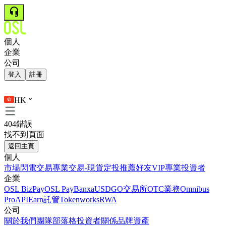
個人
企業
公司
登入
註冊
HK
404錯誤
找不到頁面
返回主頁
個人
市場
閃電交易
專業交易-現貨
定投
推薦好友
VIP
專業投資者
企業
OSL BizPay
OSL Pay
Banxa
USDGO
交易所
OTC業務
Omnibus
Pro
API
Earn
託管
Tokenworks
RWA
公司
關於我們
團隊
部落格
投資者關係
品牌資產