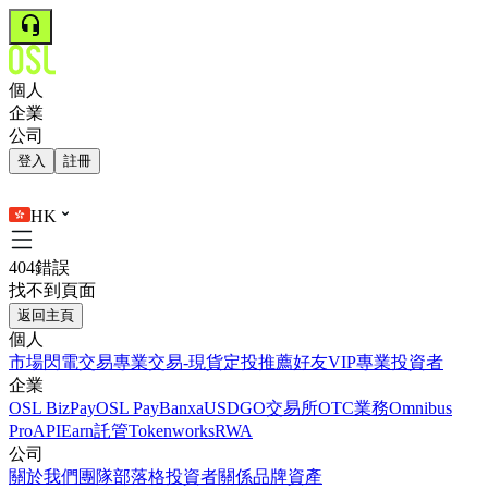
個人
企業
公司
登入
註冊
HK
404錯誤
找不到頁面
返回主頁
個人
市場
閃電交易
專業交易-現貨
定投
推薦好友
VIP
專業投資者
企業
OSL BizPay
OSL Pay
Banxa
USDGO
交易所
OTC業務
Omnibus
Pro
API
Earn
託管
Tokenworks
RWA
公司
關於我們
團隊
部落格
投資者關係
品牌資產