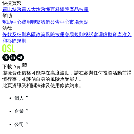
快捷買幣
買比特幣
買以太坊
幣懂百科
學院
產品披露
幫助
幫助中心
費用
聯繫我們
公告中心
市場焦點
法律
條款及細則
私隱政策
風險披露
交易規則
投訴處理
虛擬資產准入
和移除規則
下載 App
虛擬資產價格可能存在高度波動，請在參與任何投資活動前謹
慎行事，並評估自身的風險承受能力。
此頁資訊受相關法律及使用條款約束。
個人
企業
公司