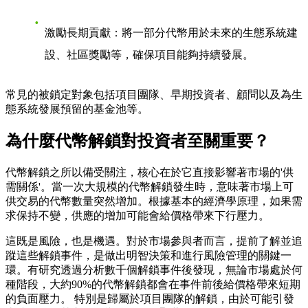
激勵長期貢獻
：將一部分代幣用於未來的生態系統建
設、社區獎勵等，確保項目能夠持續發展。
常見的被鎖定對象包括項目團隊、早期投資者、顧問以及為生
態系統發展預留的基金池等。
為什麼代幣解鎖對投資者至關重要？
代幣解鎖之所以備受關注，核心在於它直接影響著市場的'供
需關係'。當一次大規模的代幣解鎖發生時，意味著市場上可
供交易的代幣數量突然增加。根據基本的經濟學原理，如果需
求保持不變，供應的增加可能會給價格帶來下行壓力。
這既是風險，也是機遇。對於市場參與者而言，提前了解並追
蹤這些解鎖事件，是做出明智決策和進行風險管理的關鍵一
環。有研究透過分析數千個解鎖事件後發現，無論市場處於何
種階段，大約90%的代幣解鎖都會在事件前後給價格帶來短期
的負面壓力。 特別是歸屬於項目團隊的解鎖，由於可能引發