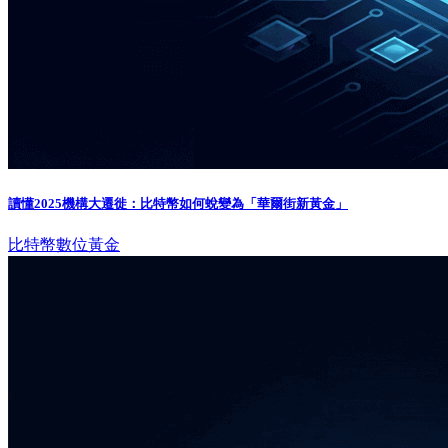
讀懂2025機構大遷徙：比特幣如何蛻變為「華爾街新黃金」
比特幣
數位黃金