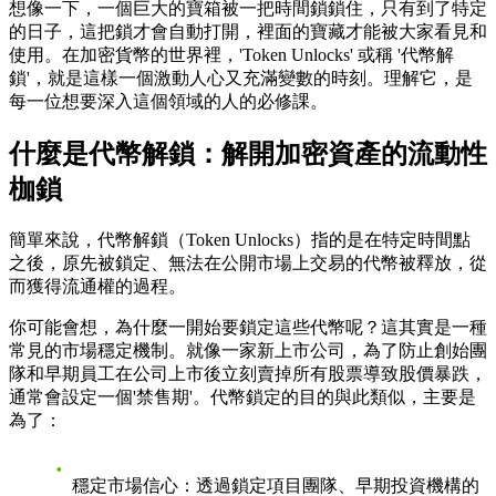
想像一下，一個巨大的寶箱被一把時間鎖鎖住，只有到了特定
的日子，這把鎖才會自動打開，裡面的寶藏才能被大家看見和
使用。在加密貨幣的世界裡，'Token Unlocks' 或稱 '代幣解
鎖'，就是這樣一個激動人心又充滿變數的時刻。理解它，是
每一位想要深入這個領域的人的必修課。
什麼是代幣解鎖：解開加密資產的流動性
枷鎖
簡單來說，代幣解鎖（Token Unlocks）指的是在特定時間點
之後，原先被鎖定、無法在公開市場上交易的代幣被釋放，從
而獲得流通權的過程。
你可能會想，為什麼一開始要鎖定這些代幣呢？這其實是一種
常見的市場穩定機制。就像一家新上市公司，為了防止創始團
隊和早期員工在公司上市後立刻賣掉所有股票導致股價暴跌，
通常會設定一個'禁售期'。代幣鎖定的目的與此類似，主要是
為了：
穩定市場信心
：透過鎖定項目團隊、早期投資機構的