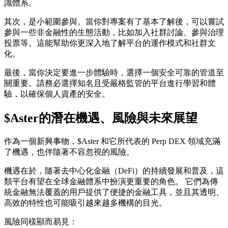
識體系。
其次，是
小範圍參與
。當你對專案有了基本了解後，可以嘗試
參與一些非金融性的生態活動，比如加入社群討論、參與治理
投票等。這能幫助你更深入地了解平台的運作模式和社群文
化。
最後，當你決定要進一步體驗時，選擇一個安全可靠的管道至
關重要。請務必選擇知名且受嚴格監管的平台進行學習和體
驗，以確保個人資產的安全。
$Aster的潛在機遇、風險與未來展望
作為一個新興事物，$Aster 和它所代表的 Perp DEX 領域充滿
了機遇，也伴隨著不容忽視的風險。
機遇
在於，隨著去中心化金融（DeFi）的持續發展和普及，這
類平台有望在全球金融體系中扮演更重要的角色。 它們為傳
統金融無法覆蓋的用戶提供了便捷的金融工具，並且其透明、
高效的特性也可能吸引越來越多機構的目光。
風險
同樣顯而易見：