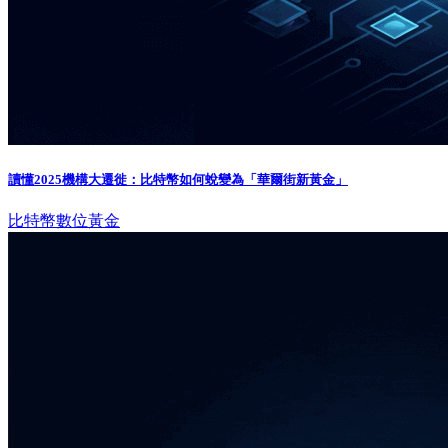
讀懂2025機構大遷徙：比特幣如何蛻變為「華爾街新黃金」
比特幣
數位黃金