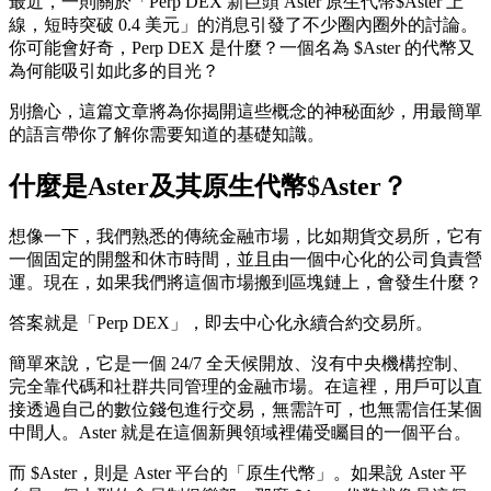
最近，一則關於「Perp DEX 新巨頭 Aster 原生代幣$Aster 上
線，短時突破 0.4 美元」的消息引發了不少圈內圈外的討論。
你可能會好奇，Perp DEX 是什麼？一個名為 $Aster 的代幣又
為何能吸引如此多的目光？
別擔心，這篇文章將為你揭開這些概念的神秘面紗，用最簡單
的語言帶你了解你需要知道的基礎知識。
什麼是Aster及其原生代幣$Aster？
想像一下，我們熟悉的傳統金融市場，比如期貨交易所，它有
一個固定的開盤和休市時間，並且由一個中心化的公司負責營
運。現在，如果我們將這個市場搬到區塊鏈上，會發生什麼？
答案就是「Perp DEX」，即去中心化永續合約交易所。
簡單來說，它是一個 24/7 全天候開放、沒有中央機構控制、
完全靠代碼和社群共同管理的金融市場。在這裡，用戶可以直
接透過自己的數位錢包進行交易，無需許可，也無需信任某個
中間人。Aster 就是在這個新興領域裡備受矚目的一個平台。
而 $Aster，則是 Aster 平台的「原生代幣」。如果說 Aster 平