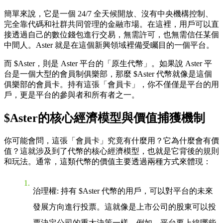
簡單來說，它是一個 24/7 全天候開放、沒有中央機構控制、
完全靠代碼和社群共同管理的金融市場。在這裡，用戶可以直
接透過自己的數位錢包進行交易，無需許可，也無需信任某個
中間人。Aster 就是在這個新興領域裡備受矚目的一個平台。
而 $Aster，則是 Aster 平台的「原生代幣」。如果說 Aster 平
台是一個大型的會員制俱樂部，那麼 $Aster 代幣就像是這個
俱樂部的會員卡。持有這張「會員卡」，你不僅僅是平台的用
戶，更是平台的參與者和所有者之一。
$Aster的核心經濟模型與價值捕獲機制
你可能會問，這張「會員卡」究竟有什麼用？它為什麼會有價
值？這就涉及到了代幣的核心經濟模型，也就是它背後的規則
和玩法。通常，這類代幣的價值主要透過兩種方式來體現：
治理權
: 持有 $Aster 代幣的用戶，可以對平台的未來
發展方向進行投票。這就像是上市公司的股東可以投
票決定公司的重大決策一樣。例如，平台要上線哪些