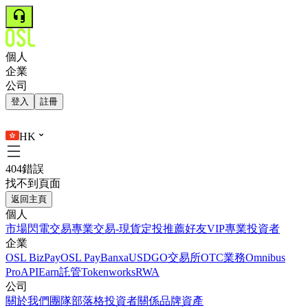
個人
企業
公司
登入
註冊
HK
404錯誤
找不到頁面
返回主頁
個人
市場
閃電交易
專業交易-現貨
定投
推薦好友
VIP
專業投資者
企業
OSL BizPay
OSL Pay
Banxa
USDGO
交易所
OTC業務
Omnibus
Pro
API
Earn
託管
Tokenworks
RWA
公司
關於我們
團隊
部落格
投資者關係
品牌資產