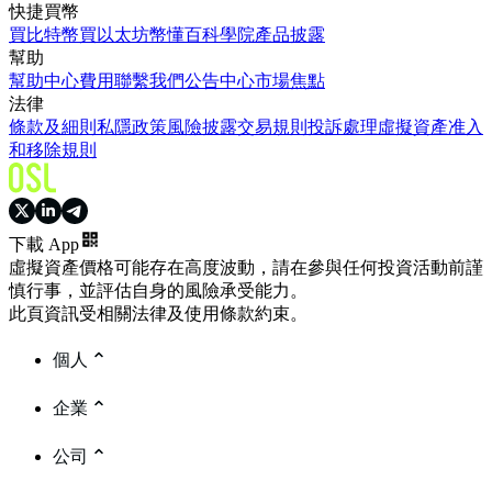
快捷買幣
買比特幣
買以太坊
幣懂百科
學院
產品披露
幫助
幫助中心
費用
聯繫我們
公告中心
市場焦點
法律
條款及細則
私隱政策
風險披露
交易規則
投訴處理
虛擬資產准入
和移除規則
下載 App
虛擬資產價格可能存在高度波動，請在參與任何投資活動前謹
慎行事，並評估自身的風險承受能力。
此頁資訊受相關法律及使用條款約束。
個人
企業
公司