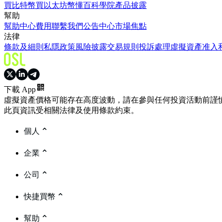
買比特幣
買以太坊
幣懂百科
學院
產品披露
幫助
幫助中心
費用
聯繫我們
公告中心
市場焦點
法律
條款及細則
私隱政策
風險披露
交易規則
投訴處理
虛擬資產准入
下載 App
虛擬資產價格可能存在高度波動，請在參與任何投資活動前謹
此頁資訊受相關法律及使用條款約束。
個人
企業
公司
快捷買幣
幫助