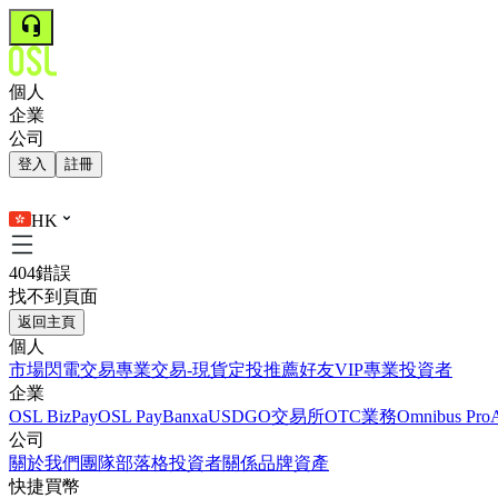
個人
企業
公司
登入
註冊
HK
404錯誤
找不到頁面
返回主頁
個人
市場
閃電交易
專業交易-現貨
定投
推薦好友
VIP
專業投資者
企業
OSL BizPay
OSL Pay
Banxa
USDGO
交易所
OTC業務
Omnibus Pro
公司
關於我們
團隊
部落格
投資者關係
品牌資產
快捷買幣