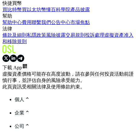
快捷買幣
買比特幣
買以太坊
幣懂百科
學院
產品披露
幫助
幫助中心
費用
聯繫我們
公告中心
市場焦點
法律
條款及細則
私隱政策
風險披露
交易規則
投訴處理
虛擬資產准入
和移除規則
下載 App
虛擬資產價格可能存在高度波動，請在參與任何投資活動前謹
慎行事，並評估自身的風險承受能力。
此頁資訊受相關法律及使用條款約束。
個人
企業
公司