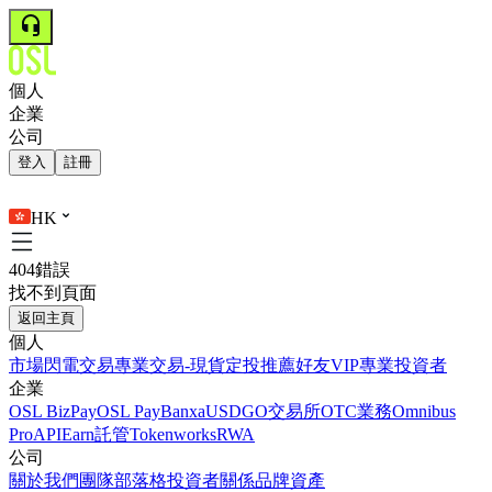
個人
企業
公司
登入
註冊
HK
404錯誤
找不到頁面
返回主頁
個人
市場
閃電交易
專業交易-現貨
定投
推薦好友
VIP
專業投資者
企業
OSL BizPay
OSL Pay
Banxa
USDGO
交易所
OTC業務
Omnibus
Pro
API
Earn
託管
Tokenworks
RWA
公司
關於我們
團隊
部落格
投資者關係
品牌資產