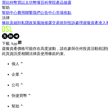
買比特幣
買以太坊
幣懂百科
學院
產品披露
幫助
幫助中心
費用
聯繫我們
公告中心
市場焦點
法律
條款及細則
私隱政策
風險披露
交易規則
投訴處理
虛擬資產准入
下載 App
虛擬資產價格可能存在高度波動，請在參與任何投資活動前謹
此頁資訊受相關法律及使用條款約束。
個人
企業
公司
快捷買幣
幫助